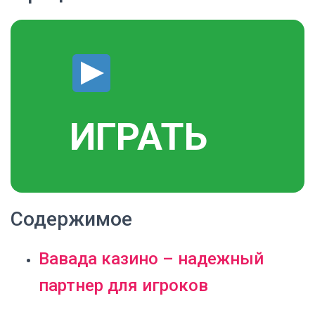
ИГРАТЬ
Содержимое
Вавада казино – надежный
партнер для игроков