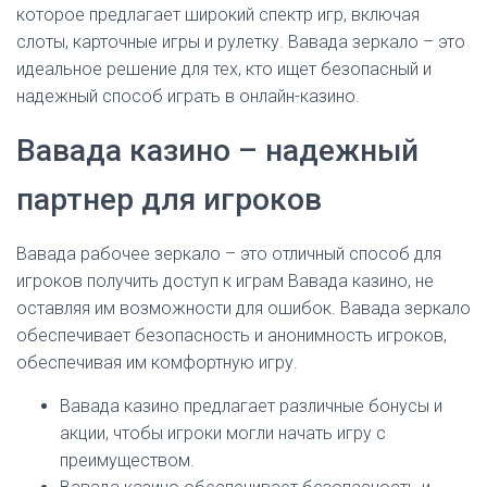
которое предлагает широкий спектр игр, включая
слоты, карточные игры и рулетку. Вавада зеркало – это
идеальное решение для тех, кто ищет безопасный и
надежный способ играть в онлайн-казино.
Вавада казино – надежный
партнер для игроков
Вавада рабочее зеркало – это отличный способ для
игроков получить доступ к играм Вавада казино, не
оставляя им возможности для ошибок. Вавада зеркало
обеспечивает безопасность и анонимность игроков,
обеспечивая им комфортную игру.
Вавада казино предлагает различные бонусы и
акции, чтобы игроки могли начать игру с
преимуществом.