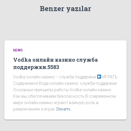
Benzer yazılar
NEWS
Vodka онлайн казино служба
поддержки.5583
Vodka онлайн казино – служба поддержки
ИГРАТЬ
Содержимое Вода онлайн казино: служба поддержки
Основные принципы работы Vodka онлайн казино
Как мы обеспечиваем безопасность В современном
мире онлайн-казино играют важную роль в
развлечениях и играх
Devamı…