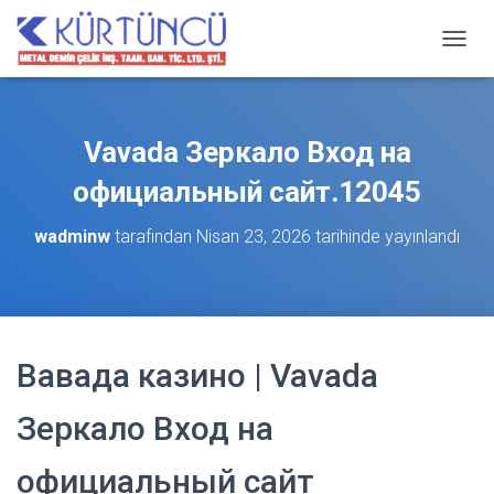
M
E
N
Ü
Y
Vavada Зеркало Вход на
Ü
A
официальный сайт.12045
Ç
/
wadminw
tarafından
Nisan 23, 2026
tarihinde yayınlandı
K
A
P
A
Вавада казино | Vavada
Зеркало Вход на
официальный сайт