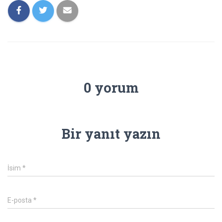
0 yorum
Bir yanıt yazın
İsim
*
E-posta
*