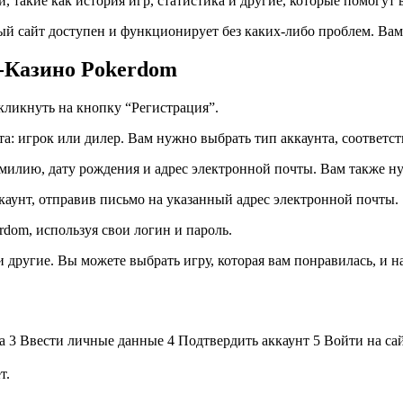
 такие как история игр, статистика и другие, которые помогут 
й сайт доступен и функционирует без каких-либо проблем. Вам 
н-Казино Pokerdom
кликнуть на кнопку “Регистрация”.
та: игрок или дилер. Вам нужно выбрать тип аккаунта, соответ
милию, дату рождения и адрес электронной почты. Вам также ну
каунт, отправив письмо на указанный адрес электронной почты.
rdom, используя свои логин и пароль.
 другие. Вы можете выбрать игру, которая вам понравилась, и на
а
3
Ввести личные данные
4
Подтвердить аккаунт
5
Войти на са
т.