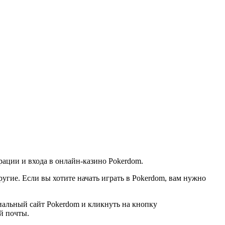
рации и входа в онлайн-казино Pokerdom.
ругие. Если вы хотите начать играть в Pokerdom, вам нужно
иальный сайт Pokerdom и кликнуть на кнопку
й почты.