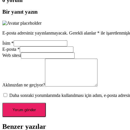
0 yorum
Bir yanıt yazın
E-posta adresiniz yayınlanmayacak.
Gerekli alanlar
*
ile işaretlenmişl
İsim
*
E-posta
*
Web sitesi
Aklınızdan ne geçiyor?
Daha sonraki yorumlarımda kullanılması için adım, e-posta adresim
Benzer yazılar