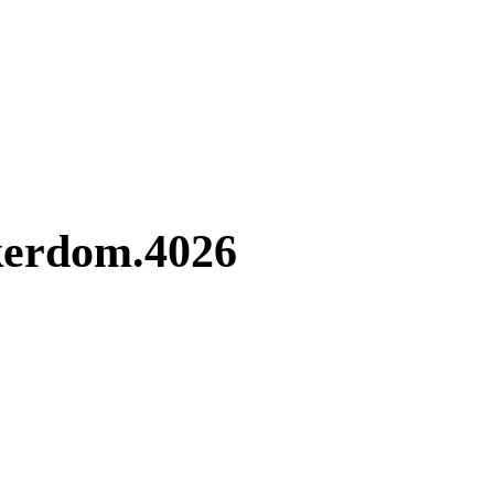
kerdom.4026