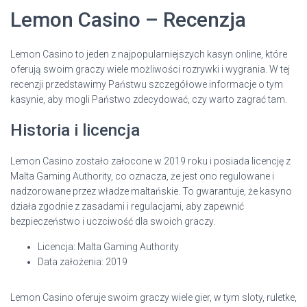
Lemon Casino – Recenzja
Lemon Casino to jeden z najpopularniejszych kasyn online, które
oferują swoim graczy wiele możliwości rozrywki i wygrania. W tej
recenzji przedstawimy Państwu szczegółowe informacje o tym
kasynie, aby mogli Państwo zdecydować, czy warto zagrać tam.
Historia i licencja
Lemon Casino zostało załocone w 2019 roku i posiada licencję z
Malta Gaming Authority, co oznacza, że jest ono regulowane i
nadzorowane przez władze maltańskie. To gwarantuje, że kasyno
działa zgodnie z zasadami i regulacjami, aby zapewnić
bezpieczeństwo i uczciwość dla swoich graczy.
Licencja: Malta Gaming Authority
Data założenia: 2019
Lemon Casino oferuje swoim graczy wiele gier, w tym sloty, ruletke,