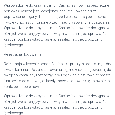
Wprowadzenie do kasyna Lemon Casino jest również bezpieczne,
ponieważ kasyno jest licencjonowane i regulowane przez
odpowiednie organy. To oznacza, że Twoje dane są bezpieczne i
Twoje konto jest chronione przed nieautoryzowanymi dostępami.
Wprowadzenie do kasyna Lemon Casino jest również dostępne w
różnych wersjach językowych, w tym w polskim, co sprawia, że
każdy może korzystać z kasyna, niezależnie od jego poziomu
językowego.
Rejestracja i logowanie
Rejestracja w kasynie Lemon Casino jest prostym procesem, który
trwa kilka minut. Po zarejestrowaniu się, możesz zalogować się do
swojego konta, aby rozpocząć grę. Logowanie jest również proste
i intuicyjne, co sprawia, że każdy może zalogować się do swojego
konta bez problemów.
Wprowadzenie do kasyna Lemon Casino jest również dostępne w
różnych wersjach językowych, w tym w polskim, co sprawia, że
każdy może korzystać z kasyna, niezależnie od jego poziomu
językowego.