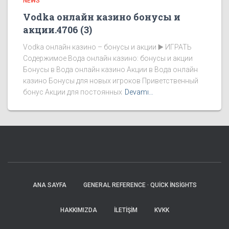
NEWS
Vodka онлайн казино бонусы и
акции.4706 (3)
Vodka онлайн казино – бонусы и акции ▶️ ИГРАТЬ
Содержимое Вода онлайн казино: бонусы и акции
Бонусы в Вода онлайн казино Акции в Вода онлайн
казино Бонусы для новых игроков Приветственный
бонус Акции для постоянных
Devamı…
ANA SAYFA
GENERAL REFERENCE · QUICK INSIGHTS
HAKKIMIZDA
İLETIŞIM
KVKK