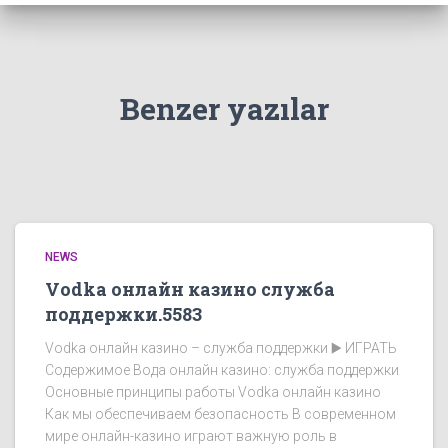
Benzer yazılar
NEWS
Vodka онлайн казино служба
поддержки.5583
Vodka онлайн казино – служба поддержки ▶️ ИГРАТЬ
Содержимое Вода онлайн казино: служба поддержки
Основные принципы работы Vodka онлайн казино
Как мы обеспечиваем безопасность В современном
мире онлайн-казино играют важную роль в