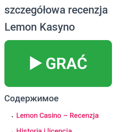
szczegółowa recenzja
Lemon Kasyno
▶️ GRAĆ
Содержимое
Lemon Casino – Recenzja
Historia i licencja