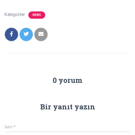
Kategoriler:
NEWS
0 yorum
Bir yanıt yazın
İsim
*