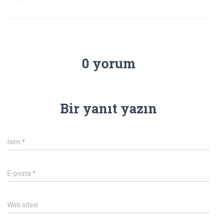
0 yorum
Bir yanıt yazın
İsim
*
E-posta
*
Web sitesi