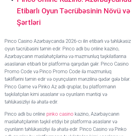
Etibarlı Oyun Təcrübəsinin Növü və
Şərtləri
Pinco Casino Azərbaycanda 2026-cı ilin etibarlı və təhlükəsiz
oyun təcrübəsini təmin edir. Pinco adlı bu online kazino,
Azərbaycanın məsləhətçilərinə və məzmunluq təşkilatlarına
əsaslanan etibarlı bir platforma qarşıdan gəlir. Pinco Casino
Promo Code və Pinco Promo Code ilə məzmunluq
təkliflərini təmin edir və oyunçuların mənzilinə qədər gələ bilər.
Pinco Game və Pinko Az adlı qruplar, bu platformanın
təşkilatçıları kimi əsaslanır və oyunların məntiqi və
təhlükəsizliyi ilə əhatə edir.
Pinco adlı bu online
pinko casino
kazino, Azərbaycanın
məsləhətçilərinin təşkil etdiyi bir platforma əsaslanır və
oyunların təhlükəsizliyi ilə əhatə edir. Pinco Casino və Pinko