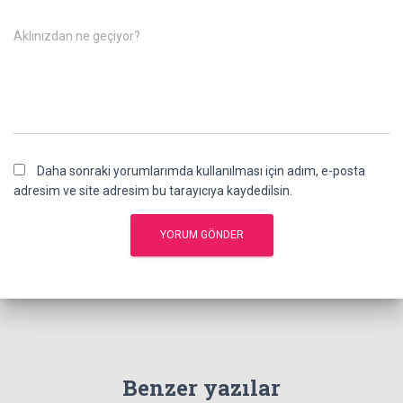
Aklınızdan ne geçiyor?
Daha sonraki yorumlarımda kullanılması için adım, e-posta
adresim ve site adresim bu tarayıcıya kaydedilsin.
Benzer yazılar