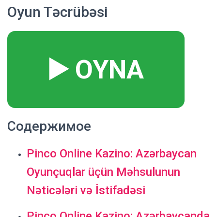
Oyun Təcrübəsi
▶️ OYNA
Содержимое
Pinco Online Kazino: Azərbaycan
Oyunçuqlar üçün Məhsulunun
Nəticələri və İstifadəsi
Pinco Online Kazino: Azərbaycanda