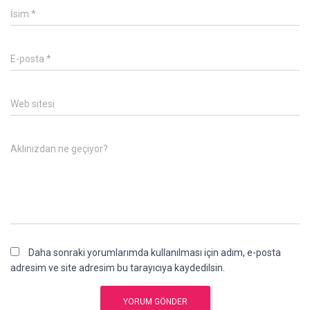
İsim
*
E-posta
*
Web sitesi
Aklınızdan ne geçiyor?
Daha sonraki yorumlarımda kullanılması için adım, e-posta
adresim ve site adresim bu tarayıcıya kaydedilsin.