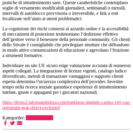
pratiche di intrattenimento sane. Queste caratteristiche contemplano
soglie di versamento modificabili giornalieri, settimanali o mensili,
intervalli di autoblocco provvisoria o irreversibile, e link a enti
focalizzate nell’aiuto ai utenti problematici.
La cognizione dei rischi connessi al azzardo online e la accessibilità
di meccanismi di protezione testimoniano l’dedizione effettivo
dell’gestore verso il benessere della personale community. Gli clienti
dello Stivale è consigliabile che privilegiare strutture che diffondono
in modo attivo comunicazioni di educazione e agevolano l’fruizione
a strumenti formative.
Individuare un sito UE sicuro esige valutazione accurata di numerosi
aspetti collegati. La integrazione di licenze vigenti, catalogo ludico
diversificato, metodi di transazione vantaggiosi e supporto clienti
esperta determina l’sicurezza complessiva dell’provider. Investire
tempo nella ricerca iniziale garantisce esperienze di intrattenimento
tutelate, giuste e appaganti per i giocatori nazionali.
https://demo2.tahsinandmirza.com/topklasse-digitale-casino-vrij-van-
registratie-gok-direct-exclusief/
Kategoriler:
Uncategorized