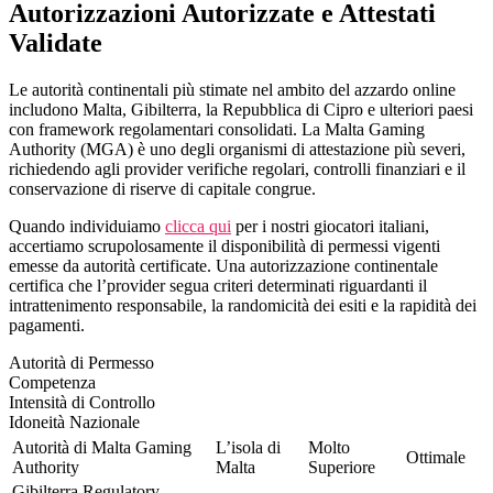
Autorizzazioni Autorizzate e Attestati
Validate
Le autorità continentali più stimate nel ambito del azzardo online
includono Malta, Gibilterra, la Repubblica di Cipro e ulteriori paesi
con framework regolamentari consolidati. La Malta Gaming
Authority (MGA) è uno degli organismi di attestazione più severi,
richiedendo agli provider verifiche regolari, controlli finanziari e il
conservazione di riserve di capitale congrue.
Quando individuiamo
clicca qui
per i nostri giocatori italiani,
accertiamo scrupolosamente il disponibilità di permessi vigenti
emesse da autorità certificate. Una autorizzazione continentale
certifica che l’provider segua criteri determinati riguardanti il
intrattenimento responsabile, la randomicità dei esiti e la rapidità dei
pagamenti.
Autorità di Permesso
Competenza
Intensità di Controllo
Idoneità Nazionale
Autorità di Malta Gaming
L’isola di
Molto
Ottimale
Authority
Malta
Superiore
Gibilterra Regulatory