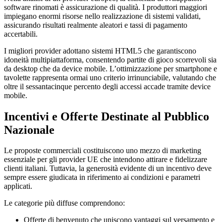
software rinomati è assicurazione di qualità. I produttori maggiori
impiegano enormi risorse nello realizzazione di sistemi validati,
assicurando risultati realmente aleatori e tassi di pagamento
accertabili.
I migliori provider adottano sistemi HTML5 che garantiscono
idoneità multipiattaforma, consentendo partite di gioco scorrevoli sia
da desktop che da device mobile. L’ottimizzazione per smartphone e
tavolette rappresenta ormai uno criterio irrinunciabile, valutando che
oltre il sessantacinque percento degli accessi accade tramite device
mobile.
Incentivi e Offerte Destinate al Pubblico
Nazionale
Le proposte commerciali costituiscono uno mezzo di marketing
essenziale per gli provider UE che intendono attirare e fidelizzare
clienti italiani. Tuttavia, la generosità evidente di un incentivo deve
sempre essere giudicata in riferimento ai condizioni e parametri
applicati.
Le categorie più diffuse comprendono:
Offerte di benvenuto che uniscono vantaggi sul versamento e