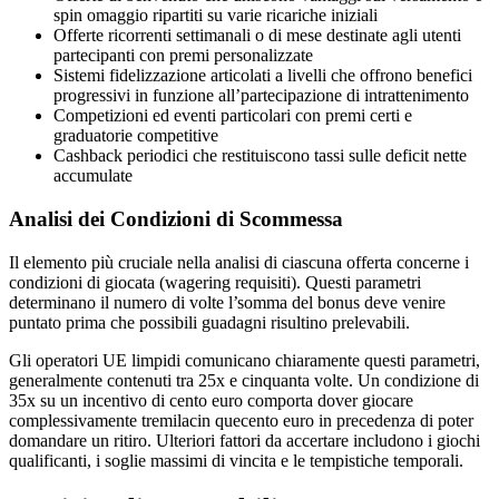
spin omaggio ripartiti su varie ricariche iniziali
Offerte ricorrenti settimanali o di mese destinate agli utenti
partecipanti con premi personalizzate
Sistemi fidelizzazione articolati a livelli che offrono benefici
progressivi in funzione all’partecipazione di intrattenimento
Competizioni ed eventi particolari con premi certi e
graduatorie competitive
Cashback periodici che restituiscono tassi sulle deficit nette
accumulate
Analisi dei Condizioni di Scommessa
Il elemento più cruciale nella analisi di ciascuna offerta concerne i
condizioni di giocata (wagering requisiti). Questi parametri
determinano il numero di volte l’somma del bonus deve venire
puntato prima che possibili guadagni risultino prelevabili.
Gli operatori UE limpidi comunicano chiaramente questi parametri,
generalmente contenuti tra 25x e cinquanta volte. Un condizione di
35x su un incentivo di cento euro comporta dover giocare
complessivamente tremilacin quecento euro in precedenza di poter
domandare un ritiro. Ulteriori fattori da accertare includono i giochi
qualificanti, i soglie massimi di vincita e le tempistiche temporali.