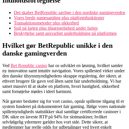
Indholdsfortegnelse
Det skaber BetRepublic særlige i den nordiske gamingverden
Vores brede gamesamling plus platformfunktioner
Transaktionsmetoder plus sikkerhed
Spil på farten plus tilgængelighed under farten
Beskyttelse samt ansvarligt underholdning på platformen
Hvilket gør BetRepublic unikke i den
danske gamingverden
Ved
Bet Republic casino
har os udviklet en løsning, hvilket samler
ny innovation samt intuitiv navigation. Vores spillested virker under
den danske tilsynsmyndighedens skrappe regulering, der sikrer, at
ethvert brugere får gavn ved åben samt fair underholdning. Vi har
satset massivt til at skabe en platform, hvori hastighed, sikkerhed
samt fornøjelse mødes i ideel harmoni.
Når gæster beslutter sig for vort casino, opnår spillerne tilgang til et
system funderet på dokumenteret fair gaming. Ifølge vores nationale
spillemyndigheds statistikker skal samtlige certificerede casinoer i
DK sikre en laveste RTP på 94% for slotmaskiner, hvilket
selvfølgelig ydermere gælder hos vort side. Dette sikrer, at
medlemmer har reelle odds for udbetalinger ved hvert enkelt