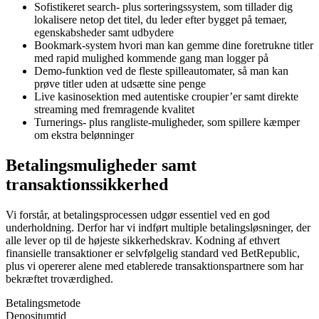
Sofistikeret search- plus sorteringssystem, som tillader dig
lokalisere netop det titel, du leder efter bygget på temaer,
egenskabsheder samt udbydere
Bookmark-system hvori man kan gemme dine foretrukne titler
med rapid mulighed kommende gang man logger på
Demo-funktion ved de fleste spilleautomater, så man kan
prøve titler uden at udsætte sine penge
Live kasinosektion med autentiske croupier’er samt direkte
streaming med fremragende kvalitet
Turnerings- plus rangliste-muligheder, som spillere kæmper
om ekstra belønninger
Betalingsmuligheder samt
transaktionssikkerhed
Vi forstår, at betalingsprocessen udgør essentiel ved en god
underholdning. Derfor har vi indført multiple betalingsløsninger, der
alle lever op til de højeste sikkerhedskrav. Kodning af ethvert
finansielle transaktioner er selvfølgelig standard ved BetRepublic,
plus vi opererer alene med etablerede transaktionspartnere som har
bekræftet troværdighed.
Betalingsmetode
Depositumtid