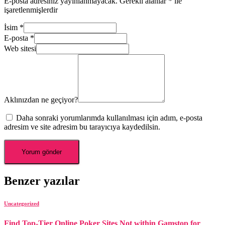
E-posta adresiniz yayınlanmayacak.
Gerekli alanlar
*
ile
işaretlenmişlerdir
İsim
*
E-posta
*
Web sitesi
Aklınızdan ne geçiyor?
Daha sonraki yorumlarımda kullanılması için adım, e-posta
adresim ve site adresim bu tarayıcıya kaydedilsin.
Benzer yazılar
Uncategorized
Find Top-Tier Online Poker Sites Not within Gamstop for