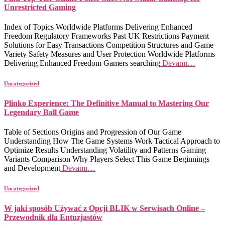
Unrestricted Gaming
Index of Topics Worldwide Platforms Delivering Enhanced
Freedom Regulatory Frameworks Past UK Restrictions Payment
Solutions for Easy Transactions Competition Structures and Game
Variety Safety Measures and User Protection Worldwide Platforms
Delivering Enhanced Freedom Gamers searching
Devamı…
Uncategorized
Plinko Experience: The Definitive Manual to Mastering Our
Legendary Ball Game
Table of Sections Origins and Progression of Our Game
Understanding How The Game Systems Work Tactical Approach to
Optimize Results Understanding Volatility and Patterns Gaming
Variants Comparison Why Players Select This Game Beginnings
and Development
Devamı…
Uncategorized
W jaki sposób Używać z Opcji BLIK w Serwisach Online –
Przewodnik dla Entuzjastów