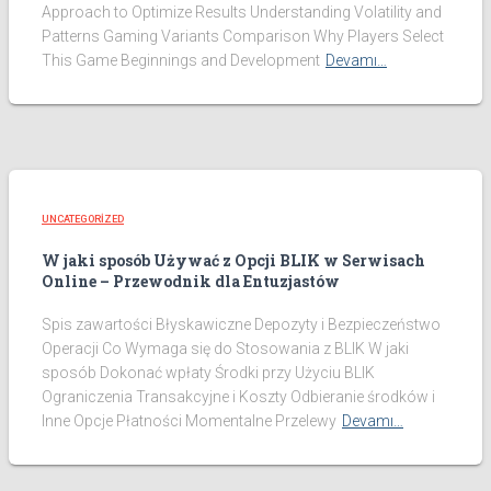
Approach to Optimize Results Understanding Volatility and
Patterns Gaming Variants Comparison Why Players Select
This Game Beginnings and Development
Devamı…
UNCATEGORIZED
W jaki sposób Używać z Opcji BLIK w Serwisach
Online – Przewodnik dla Entuzjastów
Spis zawartości Błyskawiczne Depozyty i Bezpieczeństwo
Operacji Co Wymaga się do Stosowania z BLIK W jaki
sposób Dokonać wpłaty Środki przy Użyciu BLIK
Ograniczenia Transakcyjne i Koszty Odbieranie środków i
Inne Opcje Płatności Momentalne Przelewy
Devamı…