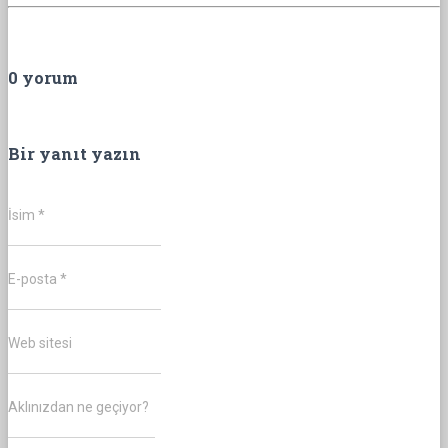
0 yorum
Bir yanıt yazın
İsim
*
E-posta
*
Web sitesi
Aklınızdan ne geçiyor?