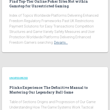
Find Top-Tier Online Poker Sites Not within
Gamstop for Unrestricted Gaming
Index of Topics Worldwide Platforms Delivering Enhanced
Freedom Regulatory Frameworks Past UK Restrictions
Payment Solutions for Easy Transactions Competition
Structures and Game Variety Safety Measures and User
Protection Worldwide Platforms Delivering Enhanced
Freedom Gamers searching
Devamı…
UNCATEGORIZED
Plinko Experience: The Definitive Manual to
Mastering Our Legendary Ball Game
Table of Sections Origins and Progression of Our Game
Understanding How The Game Systems Work Tactical