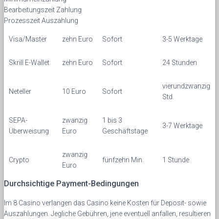
Bearbeitungszeit Zahlung
Prozesszeit Auszahlung
Visa/Master
zehn Euro
Sofort
3-5 Werktage
Skrill E-Wallet
zehn Euro
Sofort
24 Stunden
vierundzwanzig
Neteller
10 Euro
Sofort
Std.
SEPA-
zwanzig
1 bis 3
3-7 Werktage
Überweisung
Euro
Geschäftstage
zwanzig
Crypto
fünfzehn Min.
1 Stunde
Euro
Durchsichtige Payment-Bedingungen
Im 8 Casino verlangen das Casino keine Kosten für Deposit- sowie
Auszahlungen. Jegliche Gebühren, jene eventuell anfallen, resultieren