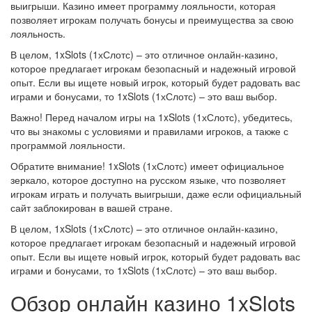
выигрыши. Казино имеет программу лояльности, которая
позволяет игрокам получать бонусы и преимущества за свою
лояльность.
В целом, 1xSlots (1хСлотс) – это отличное онлайн-казино,
которое предлагает игрокам безопасный и надежный игровой
опыт. Если вы ищете новый игрок, который будет радовать вас
играми и бонусами, то 1xSlots (1хСлотс) – это ваш выбор.
Важно! Перед началом игры на 1xSlots (1хСлотс), убедитесь,
что вы знакомы с условиями и правилами игроков, а также с
программой лояльности.
Обратите внимание! 1xSlots (1хСлотс) имеет официальное
зеркало, которое доступно на русском языке, что позволяет
игрокам играть и получать выигрыши, даже если официальный
сайт заблокирован в вашей стране.
В целом, 1xSlots (1хСлотс) – это отличное онлайн-казино,
которое предлагает игрокам безопасный и надежный игровой
опыт. Если вы ищете новый игрок, который будет радовать вас
играми и бонусами, то 1xSlots (1хСлотс) – это ваш выбор.
Обзор онлайн казино 1xSlots