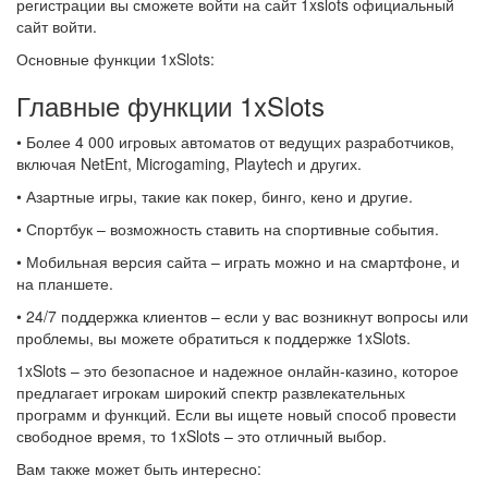
регистрации вы сможете войти на сайт 1xslots официальный
сайт войти.
Основные функции 1xSlots:
Главные функции 1xSlots
• Более 4 000 игровых автоматов от ведущих разработчиков,
включая NetEnt, Microgaming, Playtech и других.
• Азартные игры, такие как покер, бинго, кено и другие.
• Спортбук – возможность ставить на спортивные события.
• Мобильная версия сайта – играть можно и на смартфоне, и
на планшете.
• 24/7 поддержка клиентов – если у вас возникнут вопросы или
проблемы, вы можете обратиться к поддержке 1xSlots.
1xSlots – это безопасное и надежное онлайн-казино, которое
предлагает игрокам широкий спектр развлекательных
программ и функций. Если вы ищете новый способ провести
свободное время, то 1xSlots – это отличный выбор.
Вам также может быть интересно: