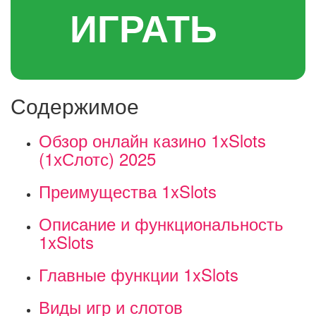
ИГРАТЬ
Содержимое
Обзор онлайн казино 1xSlots
(1хСлотс) 2025
Преимущества 1xSlots
Описание и функциональность
1xSlots
Главные функции 1xSlots
Виды игр и слотов