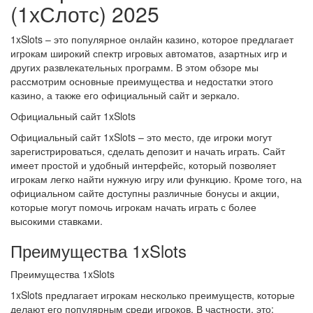
(1хСлотс) 2025
1xSlots – это популярное онлайн казино, которое предлагает
игрокам широкий спектр игровых автоматов, азартных игр и
других развлекательных программ. В этом обзоре мы
рассмотрим основные преимущества и недостатки этого
казино, а также его официальный сайт и зеркало.
Официальный сайт 1xSlots
Официальный сайт 1xSlots – это место, где игроки могут
зарегистрироваться, сделать депозит и начать играть. Сайт
имеет простой и удобный интерфейс, который позволяет
игрокам легко найти нужную игру или функцию. Кроме того, на
официальном сайте доступны различные бонусы и акции,
которые могут помочь игрокам начать играть с более
высокими ставками.
Преимущества 1xSlots
Преимущества 1xSlots
1xSlots предлагает игрокам несколько преимуществ, которые
делают его популярным среди игроков. В частности, это: