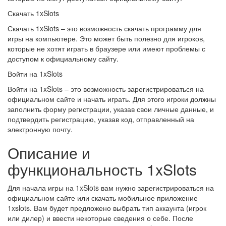
Скачать 1xSlots
Скачать 1xSlots – это возможность скачать программу для
игры на компьютере. Это может быть полезно для игроков,
которые не хотят играть в браузере или имеют проблемы с
доступом к официальному сайту.
Войти на 1xSlots
Войти на 1xSlots – это возможность зарегистрироваться на
официальном сайте и начать играть. Для этого игроки должны
заполнить форму регистрации, указав свои личные данные, и
подтвердить регистрацию, указав код, отправленный на
электронную почту.
Описание и
функциональность 1xSlots
Для начала игры на 1xSlots вам нужно зарегистрироваться на
официальном сайте или скачать мобильное приложение
1xslots. Вам будет предложено выбрать тип аккаунта (игрок
или дилер) и ввести некоторые сведения о себе. После