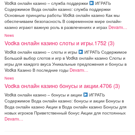
Vodka онлайн казино – служба поддержки
ИГРАТЬ
Содержимое Вода онлайн казино: служба поддержки
Основные принципы работы Vodka онлайн казино Как мы
обеспечиваем безопасность В современном мире онлайн-
казино играют важную роль в развлечениях и играх
Devamı…
News
Vodka онлайн казино слоты и игры.1752 (3)
Vodka онлайн казино – слоты и игры
ИГРАТЬ Содержимое
Большой выбор слотов и игр в Vodka онлайн казино Слоты и
игры для каждого вкуса Уникальные предложения и бонусы в
Vodka Казино В последние годы
Devamı…
News
Vodka онлайн казино бонусы и акции.4706 (3)
Vodka онлайн казино – бонусы и акции
ИГРАТЬ
Содержимое Вода онлайн казино: бонусы и акции Бонусы в
Вода онлайн казино Акции в Вода онлайн казино Бонусы для
новых игроков Приветственный бонус Акции для постоянных
Devamı…