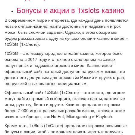
Бонусы и акции в 1xslots казино
В современном мире интернета, где каждый день появляются
новые онлайн-казино, найти достойный и надежный игрок
может быть сложной задачей. Однако, в этом обзоре мы
будем рассматривать одну из лучших онлайн-казино в мире –
1xSlots (1хСлотс).
1xSlots – это международное онлайн-казино, которое было
основано в 2017 году и с тех пор стало одним из самых
популярных и надежных игроков в мире. Казино имеет
официальный сайт, который доступен на русском языке, что
делает его доступным для игроков из России и других стран,
где русский язык является официальным.
Официальный сайт 1xSlots (1хСлотс) – это место, где игроки
могут найти огромный выбор игр, включая слоты, карточные
игры, рулетку, бинго и другие. Казино предлагает игрокам
более 7 000 игр от различных разработчиков, включая такие
известные бренды, как NetEnt, Microgaming и Playtech.
Кроме того, 1xSlots (1хСлотс) предлагает игрокам различные
бонусы и акции, чтобы помочь им начать играть и получать