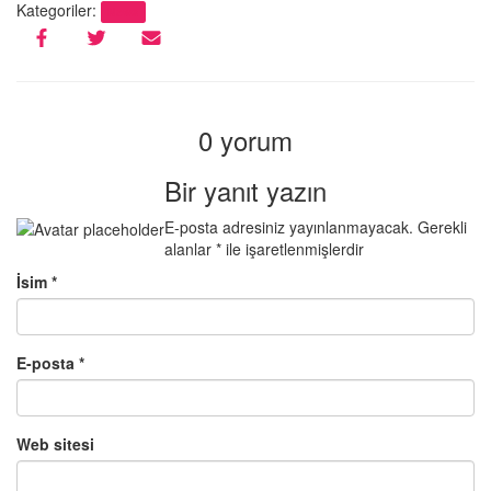
Kategoriler:
News
0 yorum
Bir yanıt yazın
E-posta adresiniz yayınlanmayacak.
Gerekli
alanlar
*
ile işaretlenmişlerdir
İsim
*
E-posta
*
Web sitesi