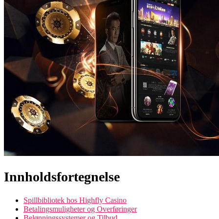
Innholdsfortegnelse
Spillbibliotek hos Highfly Casino
Betalingsmuligheter og Overføringer
Belønningssystemer og Tilbud