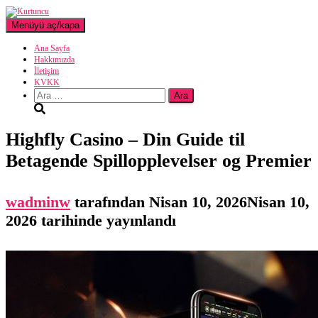
Menüyü aç/kapa
Ana Sayfa
Hakkımızda
İletişim
KVKK
Arama:
Highfly Casino – Din Guide til
Betagende Spillopplevelser og Premier
wadminw
tarafından
Nisan 10, 2026
Nisan 10,
2026
tarihinde yayınlandı