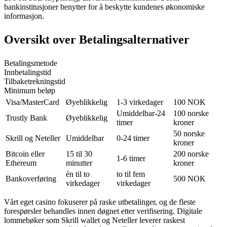
bankinstitusjoner benytter for å beskytte kundenes økonomiske
informasjon.
Oversikt over Betalingsalternativer
Betalingsmetode
Innbetalingstid
Tilbaketrekningstid
Minimum beløp
Visa/MasterCard
Øyeblikkelig
1-3 virkedager
100 NOK
Umiddelbar-24
100 norske
Trustly Bank
Øyeblikkelig
timer
kroner
50 norske
Skrill og Neteller
Umiddelbar
0-24 timer
kroner
Bitcoin eller
15 til 30
200 norske
1-6 timer
Ethereum
minutter
kroner
én til to
to til fem
Bankoverføring
500 NOK
virkedager
virkedager
Vårt eget casino fokuserer på raske utbetalinger, og de fleste
forespørsler behandles innen døgnet etter verifisering. Digitale
lommebøker som Skrill wallet og Neteller leverer raskest