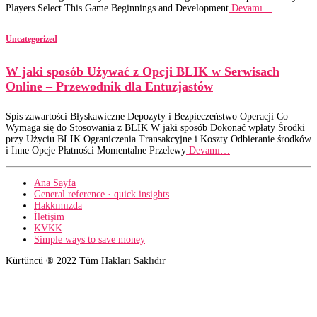
Players Select This Game Beginnings and Development
Devamı…
Uncategorized
W jaki sposób Używać z Opcji BLIK w Serwisach
Online – Przewodnik dla Entuzjastów
Spis zawartości Błyskawiczne Depozyty i Bezpieczeństwo Operacji Co
Wymaga się do Stosowania z BLIK W jaki sposób Dokonać wpłaty Środki
przy Użyciu BLIK Ograniczenia Transakcyjne i Koszty Odbieranie środków
i Inne Opcje Płatności Momentalne Przelewy
Devamı…
Ana Sayfa
General reference · quick insights
Hakkımızda
İletişim
KVKK
Simple ways to save money
Kürtüncü ® 2022 Tüm Hakları Saklıdır