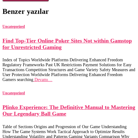
Benzer yazılar
Uncategorized
Find Top-Tier Online Poker Sites Not within Gamstop
for Unrestricted Gaming
Index of Topics Worldwide Platforms Delivering Enhanced Freedom
Regulatory Frameworks Past UK Restrictions Payment Solutions for Easy
Transactions Competition Structures and Game Variety Safety Measures and
User Protection Worldwide Platforms Delivering Enhanced Freedom
Gamers searching
Devamı…
Uncategorized
Plinko Experience: The Definitive Manual to Mastering
Our Legendary Ball Game
Table of Sections Origins and Progression of Our Game Understanding
How The Game Systems Work Tactical Approach to Optimize Results
Understanding Volatility and Patterns Gaming Variants Comparison Why