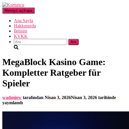
Menüyü aç/kapa
Ana Sayfa
Hakkımızda
İletişim
KVKK
Arama:
MegaBlock Kasino Game:
Kompletter Ratgeber für
Spieler
wadminw
tarafından
Nisan 3, 2026
Nisan 3, 2026
tarihinde
yayınlandı