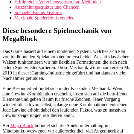
Erfolgreiche Vorgehensweisen und Methoden
Auszahlungsstruktur und Chancen
Spezielle Bonus-Features
Maximale Spielerlebnis erzielen
Diese besondere Spielmechanik von
MegaBlock
Das Game basiert auf einem modernen System, welches sich klar
von traditionellen Spielautomaten unterscheidet. Anstatt klassischer
Walzen funktionieren wir mit flexiblen Formationen, die sich nach
jedem Spin wieder sortieren. Diese Mechanik wurde zum ersten Mal
2019 in dieser iGaming-Industrie eingeführt und hat danach viele
Nachahmer gefunden.
Eine Besonderheit findet sich in der Kaskaden-Mechanik: Wenn
eine Gewinn-Kombination erscheint, lösen sich auf die betroffenen
Elemente und geben Raum für frische Zeichen. Jener Vorgang
wiederholt sich von selbst, solange neue Kombinationen entstehen.
Jede Lawine erhöht dabei den laufenden Faktor, was zu massiven
Gewinnsteigerungen resultieren kann.
Bei
Mega Block
befindet sich die Spielerunterhaltung im
Mittelpunkt, weswegen wir außerordentlich viel Augenmerk auf