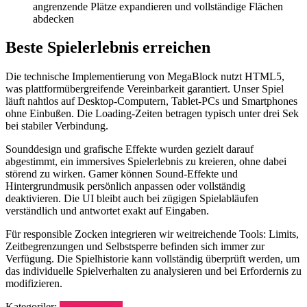
angrenzende Plätze expandieren und vollständige Flächen
abdecken
Beste Spielerlebnis erreichen
Die technische Implementierung von MegaBlock nutzt HTML5,
was plattformübergreifende Vereinbarkeit garantiert. Unser Spiel
läuft nahtlos auf Desktop-Computern, Tablet-PCs und Smartphones
ohne Einbußen. Die Loading-Zeiten betragen typisch unter drei Sek
bei stabiler Verbindung.
Sounddesign und grafische Effekte wurden gezielt darauf
abgestimmt, ein immersives Spielerlebnis zu kreieren, ohne dabei
störend zu wirken. Gamer können Sound-Effekte und
Hintergrundmusik persönlich anpassen oder vollständig
deaktivieren. Die UI bleibt auch bei zügigen Spielabläufen
verständlich und antwortet exakt auf Eingaben.
Für responsible Zocken integrieren wir weitreichende Tools: Limits,
Zeitbegrenzungen und Selbstsperre befinden sich immer zur
Verfügung. Die Spielhistorie kann vollständig überprüft werden, um
das individuelle Spielverhalten zu analysieren und bei Erfordernis zu
modifizieren.
Kategoriler:
Uncategorized