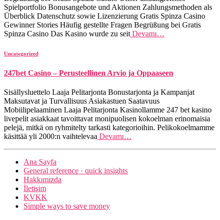
Spielportfolio Bonusangebote und Aktionen Zahlungsmethoden als
Überblick Datenschutz sowie Lizenzierung Gratis Spinza Casino
Gewinner Stories Häufig gestellte Fragen Begrüßung bei Gratis
Spinza Casino Das Kasino wurde zu seit
Devamı…
Uncategorized
247bet Casino – Perusteellinen Arvio ja Oppaaseen
Sisällysluettelo Laaja Pelitarjonta Bonustarjonta ja Kampanjat
Maksutavat ja Turvallisuus Asiakastuen Saatavuus
Mobiilipelaaminen Laaja Pelitarjonta Kasinollamme 247 bet kasino
livepelit asiakkaat tavoittavat monipuolisen kokoelman erinomaisia
pelejä, mitkä on ryhmitelty tarkasti kategorioihin. Pelikokoelmamme
käsittää yli 2000:n vaihtelevaa
Devamı…
Ana Sayfa
General reference · quick insights
Hakkımızda
İletişim
KVKK
Simple ways to save money