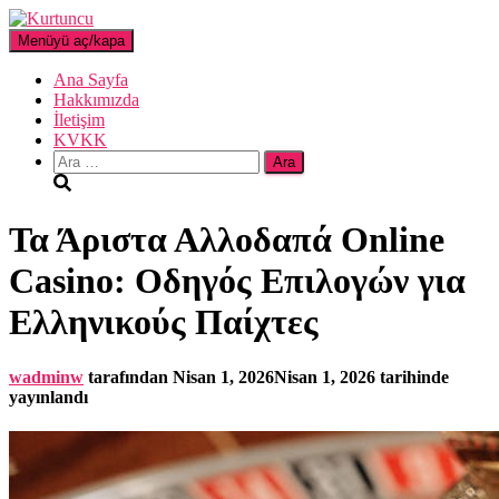
Menüyü aç/kapa
Ana Sayfa
Hakkımızda
İletişim
KVKK
Arama:
Τα Άριστα Αλλοδαπά Online
Casino: Οδηγός Επιλογών για
Ελληνικούς Παίχτες
wadminw
tarafından
Nisan 1, 2026
Nisan 1, 2026
tarihinde
yayınlandı