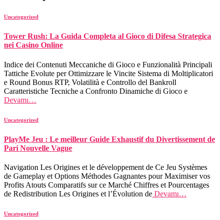
Uncategorized
Tower Rush: La Guida Completa al Gioco di Difesa Strategica
nei Casino Online
Indice dei Contenuti Meccaniche di Gioco e Funzionalità Principali
Tattiche Evolute per Ottimizzare le Vincite Sistema di Moltiplicatori
e Round Bonus RTP, Volatilità e Controllo del Bankroll
Caratteristiche Tecniche a Confronto Dinamiche di Gioco e
Devamı…
Uncategorized
PlayMe Jeu : Le meilleur Guide Exhaustif du Divertissement de
Pari Nouvelle Vague
Navigation Les Origines et le développement de Ce Jeu Systèmes
de Gameplay et Options Méthodes Gagnantes pour Maximiser vos
Profits Atouts Comparatifs sur ce Marché Chiffres et Pourcentages
de Redistribution Les Origines et l’Évolution de
Devamı…
Uncategorized