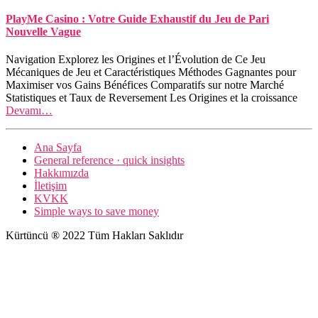
PlayMe Casino : Votre Guide Exhaustif du Jeu de Pari
Nouvelle Vague
Navigation Explorez les Origines et l’Évolution de Ce Jeu
Mécaniques de Jeu et Caractéristiques Méthodes Gagnantes pour
Maximiser vos Gains Bénéfices Comparatifs sur notre Marché
Statistiques et Taux de Reversement Les Origines et la croissance
Devamı…
Ana Sayfa
General reference · quick insights
Hakkımızda
İletişim
KVKK
Simple ways to save money
Kürtüncü ® 2022 Tüm Hakları Saklıdır