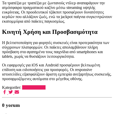
Τα τραπέζια με τραπέζια με ζωντανούς ντίλερ αναπαράγουν την
ατμόσφαιρα πραγματικού καζίνο μέσω streaming υψηλής
ευκρίνειας. Οι προοδευτικοί τζάκποτ προσφέρουν δυνατότητες
κερδών που αλλάζουν ζωές, ενώ τα jackpot παίγνια συγκεντρώνουν
εκατομμύρια από παίκτες παγκοσμίως.
Κινητή Χρήση και Προσβασιμότητα
Η βελτιστοποίηση για φορητές συσκευές είναι προτεραιότητα των
σύγχρονων πλατφορμών. Οι παίκτες απολαμβάνουν πλήρη
πρόσβαση στα αγαπημένα τους παιχνίδια από smartphones και
tablets, χωρίς να θυσιάζουν λειτουργικότητα.
Οι εφαρμογές για iOS και Android προσφέρουν βελτιωμένη
επίδοση και ειδοποιήσεις για προσφορές. Οι responsive
ιστοσελίδες εξασφαλίζουν άριστη εμπειρία ανεξαρτήτως συσκευής,
προσαρμοζόμενες αυτόματα στο μέγεθος οθόνης.
Kategoriler:
Uncategorized
0 yorum