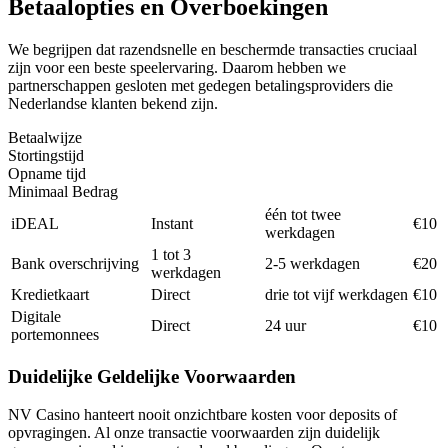
Betaalopties en Overboekingen
We begrijpen dat razendsnelle en beschermde transacties cruciaal
zijn voor een beste speelervaring. Daarom hebben we
partnerschappen gesloten met gedegen betalingsproviders die
Nederlandse klanten bekend zijn.
Betaalwijze
Stortingstijd
Opname tijd
Minimaal Bedrag
één tot twee
iDEAL
Instant
€10
werkdagen
1 tot 3
Bank overschrijving
2-5 werkdagen
€20
werkdagen
Kredietkaart
Direct
drie tot vijf werkdagen
€10
Digitale
Direct
24 uur
€10
portemonnees
Duidelijke Geldelijke Voorwaarden
NV Casino hanteert nooit onzichtbare kosten voor deposits of
opvragingen. Al onze transactie voorwaarden zijn duidelijk