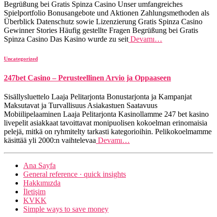
Begrüßung bei Gratis Spinza Casino Unser umfangreiches
Spielportfolio Bonusangebote und Aktionen Zahlungsmethoden als
Überblick Datenschutz sowie Lizenzierung Gratis Spinza Casino
Gewinner Stories Häufig gestellte Fragen Begrüßung bei Gratis
Spinza Casino Das Kasino wurde zu seit
Devamı…
Uncategorized
247bet Casino – Perusteellinen Arvio ja Oppaaseen
Sisällysluettelo Laaja Pelitarjonta Bonustarjonta ja Kampanjat
Maksutavat ja Turvallisuus Asiakastuen Saatavuus
Mobiilipelaaminen Laaja Pelitarjonta Kasinollamme 247 bet kasino
livepelit asiakkaat tavoittavat monipuolisen kokoelman erinomaisia
pelejä, mitkä on ryhmitelty tarkasti kategorioihin. Pelikokoelmamme
käsittää yli 2000:n vaihtelevaa
Devamı…
Ana Sayfa
General reference · quick insights
Hakkımızda
İletişim
KVKK
Simple ways to save money