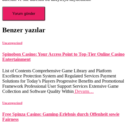
Benzer yazılar
Uncategorized
Spinobon Casino: Your Access Point to Top-Tier Online Casino
Entertainment
List of Contents Comprehensive Game Library and Platform
Excellence Protection System and Regulated Services Payment
Solutions for Today’s Players Progressive Benefits and Promotional
Framework Professional User Support Services Extensive Game
Collection and Software Quality Within
Devamı…
Uncategorized
Free Spinza Casino: Gaming-Erlebnis durch Offenheit sowie
Fairness