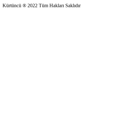
Kürtüncü ® 2022 Tüm Hakları Saklıdır