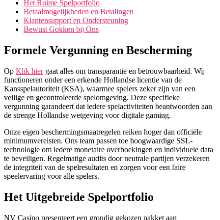
Het Ruime Spelportfolio
Betaalmogelijkheden en Betalingen
Klantensupport en Ondersteuning
Bewust Gokken bij Ons
Formele Vergunning en Bescherming
Op
Klik hier
gaat alles om transparantie en betrouwbaarheid. Wij
functioneren onder een erkende Hollandse licentie van de
Kansspelautoriteit (KSA), waarmee spelers zeker zijn van een
veilige en gecontroleerde spelomgeving. Deze specifieke
vergunning garandeert dat iedere spelactiviteiten beantwoorden aan
de strenge Hollandse wetgeving voor digitale gaming.
Onze eigen beschermingsmaatregelen reiken hoger dan officiële
minimumvereisten. Ons team passen toe hoogwaardige SSL-
technologie om iedere monetaire overboekingen en individuele data
te beveiligen. Regelmatige audits door neutrale partijen verzekeren
de integriteit van de spelresultaten en zorgen voor een faire
speelervaring voor alle spelers.
Het Uitgebreide Spelportfolio
NV Casino presenteert een grondig gekozen pakket aan