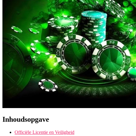
Inhoudsopgave
Officiële Licentie en Veiligheid