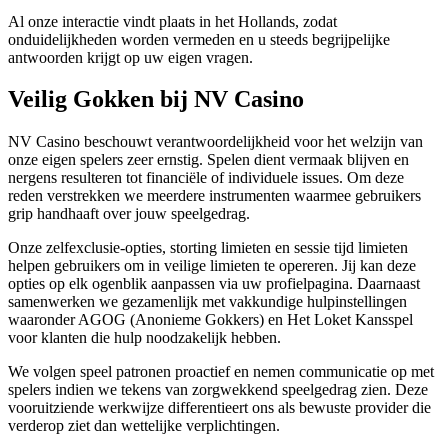
Al onze interactie vindt plaats in het Hollands, zodat
onduidelijkheden worden vermeden en u steeds begrijpelijke
antwoorden krijgt op uw eigen vragen.
Veilig Gokken bij NV Casino
NV Casino beschouwt verantwoordelijkheid voor het welzijn van
onze eigen spelers zeer ernstig. Spelen dient vermaak blijven en
nergens resulteren tot financiële of individuele issues. Om deze
reden verstrekken we meerdere instrumenten waarmee gebruikers
grip handhaaft over jouw speelgedrag.
Onze zelfexclusie-opties, storting limieten en sessie tijd limieten
helpen gebruikers om in veilige limieten te opereren. Jij kan deze
opties op elk ogenblik aanpassen via uw profielpagina. Daarnaast
samenwerken we gezamenlijk met vakkundige hulpinstellingen
waaronder AGOG (Anonieme Gokkers) en Het Loket Kansspel
voor klanten die hulp noodzakelijk hebben.
We volgen speel patronen proactief en nemen communicatie op met
spelers indien we tekens van zorgwekkend speelgedrag zien. Deze
vooruitziende werkwijze differentieert ons als bewuste provider die
verderop ziet dan wettelijke verplichtingen.