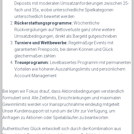
Deposits mit moderaten Umsatzanforderungen zwischen 25-
fach und 35x, wobei unterschiedliche Spielkategorien
unterschiedlich bewertet werden
Rückerstattungsprogramme:
Wöchentliche
Rückvergütungen auf Nettoverluste ganz ohne weitere
Umsatzbedingungen, direkt als Bargeld gutgeschrieben
Turniere und Wettbewerbe:
Regelmäßige Events mit
garantierten Preispools, bei denen Können und Glück
gleichermaßen zählen
Treueprogramm:
Levelbasiertes Programm mit permanenten
Vorteilen wie höheren Auszahlungslimits und persönlichem
Account-Management
Bei legen wir Fokus drauf, dass Aktionsbedingungen verständlich
formuliert sind. Alle Zeitlimits, Einschränkungen und maximalen
Gewinnlimits werden vor Inanspruchnahme eindeutig mitgeteilt.
Unser Kundensupport ist rund um die Uhr zur Verfügung, um
Anfragen zu Aktionen oder Spielabläufen zu beantworten.
Authentisches Glück entwickelt sich durch die Kombination aus