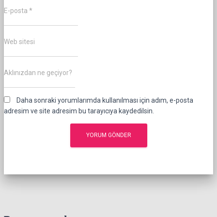
E-posta
*
Web sitesi
Aklınızdan ne geçiyor?
Daha sonraki yorumlarımda kullanılması için adım, e-posta
adresim ve site adresim bu tarayıcıya kaydedilsin.