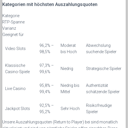
Kategorien mit höchsten Auszahlungsquoten
Kategorie
RTP-Spanne
Varianz
Geeignet für
96,2% –
Moderat
Abwechslung
Video Slots
98,5%
bis Hoch
suchende Spieler
Klassische
97,3% –
Niedrig
Strategische Spieler
Casino-Spiele
99,6%
95,8% –
Niedrig bis
Authentizität
Live Casino
99,4%
Mittel
schätzende Spieler
92,5% –
Risikofreudige
Jackpot Slots
Sehr Hoch
95,2%
Spieler
Unsere Auszahlungsquoten (Return to Player) bei sind monatlich