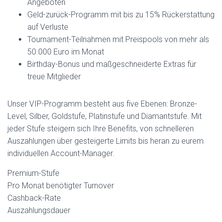
Angeboten
Geld-zurück-Programm mit bis zu 15% Rückerstattung
auf Verluste
Tournament-Teilnahmen mit Preispools von mehr als
50.000 Euro im Monat
Birthday-Bonus und maßgeschneiderte Extras für
treue Mitglieder
Unser VIP-Programm besteht aus five Ebenen: Bronze-
Level, Silber, Goldstufe, Platinstufe und Diamantstufe. Mit
jeder Stufe steigern sich Ihre Benefits, von schnelleren
Auszahlungen über gesteigerte Limits bis heran zu eurem
individuellen Account-Manager.
Premium-Stufe
Pro Monat benötigter Turnover
Cashback-Rate
Auszahlungsdauer