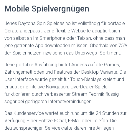
Mobile Spielvergnügen
Jenes Daytona Spin Spielcasino ist vollständig für portable
Geräte angepasst. Jene flexible Webseite adaptiert sich
von selbst an Ihr Smartphone oder Tab an, ohne dass man
jene getrennte App downloaden müssen. Oberhalb von 75%
der Spieler nutzen inzwischen das Unterwegs- Sortiment.
Jene portable Ausführung bietet Access auf alle Games,
Zahlungsmethoden und Features der Desktop-Variante. Die
User Interface wurde gezielt für Touch-Displays kreiert und
erlaubt eine intuitive Navigation. Live-Dealer-Spiele
funktionieren durch verbesserter Stream-Technik flüssig,
sogar bei geringeren Internetverbindungen.
Das Kundenservice wartet euch rund um die 24 Stunden zur
Verfügung – per Echtzeit-Chat, E-Mail oder Telefon. Die
deutschsprachigen Servicekräfte klären Ihre Anliegen