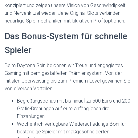
konzipiert und zeigen unsere Vision von Geschwindigkeit
und Nervenkitzel wieder. Jene Original-Slots verbinden
neuartige Spielmechaniken mit lukrativen Profitoptionen.
Das Bonus-System für schnelle
Spieler
Beim Daytona Spin belohnen wir Treue und engagiertes
Gaming mit dem gestaffelten Prämiensystem. Von der
initialen Überweisung bis zum Premium-Level gewinnen Sie
von diversen Vorteilen.
Begrüßungsbonus mit bis hinauf zu 500 Euro und 200-
Gratis-Drehungen auf eure anfänglichen drei
Einzahlungen
Wöchentlich verfügbare Wiederaufladungs-Boni für
beständige Spieler mit maßgeschneiderten