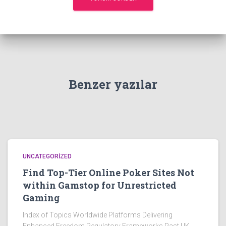
Benzer yazılar
UNCATEGORIZED
Find Top-Tier Online Poker Sites Not
within Gamstop for Unrestricted
Gaming
Index of Topics Worldwide Platforms Delivering