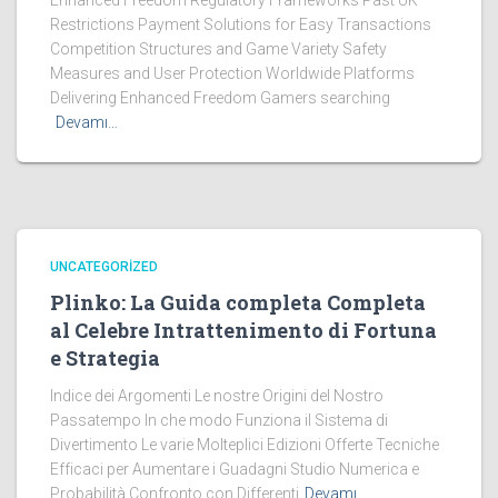
Enhanced Freedom Regulatory Frameworks Past UK
Restrictions Payment Solutions for Easy Transactions
Competition Structures and Game Variety Safety
Measures and User Protection Worldwide Platforms
Delivering Enhanced Freedom Gamers searching
Devamı…
UNCATEGORIZED
Plinko: La Guida completa Completa
al Celebre Intrattenimento di Fortuna
e Strategia
Indice dei Argomenti Le nostre Origini del Nostro
Passatempo In che modo Funziona il Sistema di
Divertimento Le varie Molteplici Edizioni Offerte Tecniche
Efficaci per Aumentare i Guadagni Studio Numerica e
Probabilità Confronto con Differenti
Devamı…