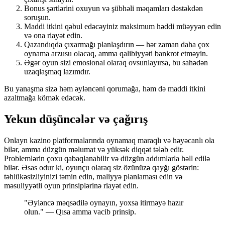
Bonus şərtlərini oxuyun və şübhəli məqamları dəstəkdən
soruşun.
Maddi itkini qəbul edəcəyiniz maksimum həddi müəyyən edin
və ona riayət edin.
Qazandıqda çıxarmağı planlaşdırın — hər zaman daha çox
oynama arzusu olacaq, amma qalibiyyəti bankrot etməyin.
Əgər oyun sizi emosional olaraq ovsunlayırsa, bu sahədən
uzaqlaşmaq lazımdır.
Bu yanaşma sizə həm əyləncəni qorumağa, həm də maddi itkini
azaltmağa kömək edəcək.
Yekun düşüncələr və çağırış
Onlayn kazino platformalarında oynamaq maraqlı və həyəcanlı ola
bilər, amma düzgün məlumat və yüksək diqqət tələb edir.
Problemlərin çoxu qabaqlanabilir və düzgün addımlarla həll edilə
bilər. Əsas odur ki, oyunçu olaraq siz özünüzə qayğı göstərin:
təhlükəsizliyinizi təmin edin, maliyyə planlaması edin və
məsuliyyətli oyun prinsiplərinə riayət edin.
"Əyləncə məqsədilə oynayın, yoxsa itirməyə hazır
olun." — Qısa amma vacib prinsip.