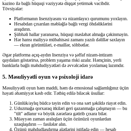
kazino ilə bağlı hüquqi vəziyyətə diqqət yetirmək vacibdir.
Tövsiyələr:
Platformanın lisenziyasını və nizamlayıcı qurumunu yoxlayın.
Hesabdan çıxarılan məbləğlə bağlı vergi öhdəliklərini
araşdırın.
Şübhəli hallar yaranarsa, hüquqi məsləhət almağa çəkinməyin.
Hər hansı maliyyə mübahisəsi zamanı yazılı dəlillər saxlayın
— ekran görüntüləri, e-maillər, söhbətlər.
Əgər platforma açıq-aydın lisenziya və şəffaf nizam-intizam
qaydaları göstərirsə, problem yaşama riski azalır. Həmçinin, yerli
banklarla bağlı məhdudiyyətləri də əvvəlcədən yoxlamaq lazımdır.
5. Məsuliyyətli oyun və psixoloji idarə
Məsuliyyətli oyun həm maddi, həm də emosional sağlamlığınız üçün
həyati əhəmiyyət kəsb edir. Tətbiq edilə biləcək üsullar:
Günlük/aylıq büdcə təyin edin və ona sərt şəkildə riayət edin.
Uduzmağa qorxaraq itkiləri geri qazanmağa çalışmayın — bu
"tilt" adlanır və böyük zərərlərə gətirib çıxara bilər.
Müəyyən zaman aralıqları üçün özünüzü oyunlardan
uzaqlaşdırın — fasilələr alın.
Özünü məhdudlaşdırma alətlərini istifadə edin — hesab