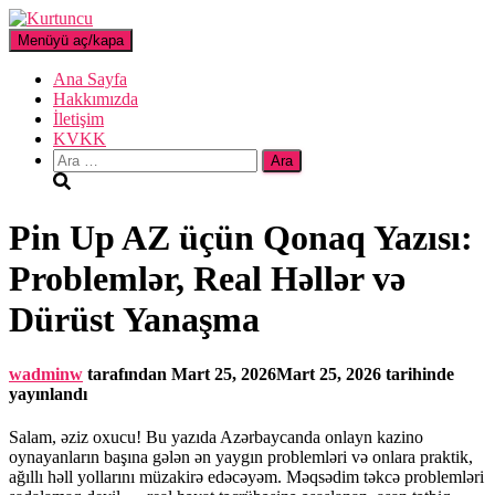
Menüyü aç/kapa
Ana Sayfa
Hakkımızda
İletişim
KVKK
Arama:
Pin Up AZ üçün Qonaq Yazısı:
Problemlər, Real Həllər və
Dürüst Yanaşma
wadminw
tarafından
Mart 25, 2026
Mart 25, 2026
tarihinde
yayınlandı
Salam, əziz oxucu! Bu yazıda Azərbaycanda onlayn kazino
oynayanların başına gələn ən yaygın problemləri və onlara praktik,
ağıllı həll yollarını müzakirə edəcəyəm. Məqsədim təkcə problemləri