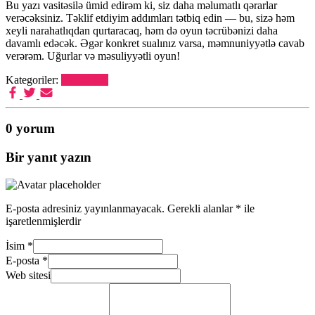
Bu yazı vasitəsilə ümid edirəm ki, siz daha məlumatlı qərarlar
verəcəksiniz. Təklif etdiyim addımları tətbiq edin — bu, sizə həm
xeyli narahatlıqdan qurtaracaq, həm də oyun təcrübənizi daha
davamlı edəcək. Əgər konkret sualınız varsa, məmnuniyyətlə cavab
verərəm. Uğurlar və məsuliyyətli oyun!
Kategoriler:
Pin-up AZ
0 yorum
Bir yanıt yazın
E-posta adresiniz yayınlanmayacak.
Gerekli alanlar
*
ile
işaretlenmişlerdir
İsim
*
E-posta
*
Web sitesi