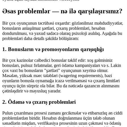
Əsas problemlər — nə ilə qarşılaşırsınız?
Bir çox oyunçunun təcrübəsi oxşardır: gözlənilməz məhdudiyyətlər,
bonusların anlaşılmaz şərtləri, çıxarış problemləri, hesabın
dondurulması, və yaxud sadəcə olaraq psixoloji asılılıq. Aşağıda bu
problemləri daha detallı şəkildə bölüşürəm:
1. Bonusların və promosyonların qarışıqlığı
Bir çox kazinolar cəlbedici bonuslar təklif edir: xoş gəlmisiniz
bonusları, pulsuz fırlatmalar, geri ödəmə kampaniyaları və s. Lakin
çox vaxt bu bonusların "şərtləri" oyunçunun xeyrinə olmur.
Məsələn, yüksək mərc tələbləri (wagering requirements), bəzi
oyunların bonusla oynamağa icazə verilməməsi və çıxarış limitləri
oyunçu üçün sürpriz ola bilər. Bu da nəticədə qazancın alınmasını
çətinləşdirir və məyusluq yaradır.
2. Ödəmə və çıxarış problemləri
Pulun çıxarılması prosesi zamanı gecikmələr və etibarsızlıq ən ciddi
problemlərdən biridir. Hesabın doğrulanması üçün tələb olunan
sənədlərin miqdarı, verifikasiya prosesinin uzun çəkməsi və ödəniş