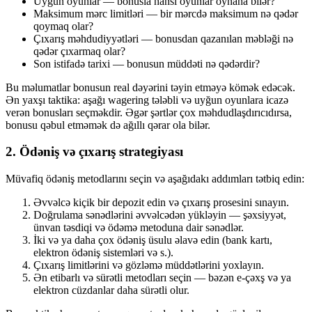
Uyğun oyunlar — bonusla hansı oyunlar oynana bilər?
Maksimum mərc limitləri — bir mərcdə maksimum nə qədər
qoymaq olar?
Çıxarış məhdudiyyətləri — bonusdan qazanılan məbləği nə
qədər çıxarmaq olar?
Son istifadə tarixi — bonusun müddəti nə qədərdir?
Bu məlumatlar bonusun real dəyərini təyin etməyə kömək edəcək.
Ən yaxşı taktika: aşağı wagering tələbli və uyğun oyunlara icazə
verən bonusları seçməkdir. Əgər şərtlər çox məhdudlaşdırıcıdırsa,
bonusu qəbul etməmək də ağıllı qərar ola bilər.
2. Ödəniş və çıxarış strategiyası
Müvafiq ödəniş metodlarını seçin və aşağıdakı addımları tətbiq edin:
Əvvəlcə kiçik bir depozit edin və çıxarış prosesini sınayın.
Doğrulama sənədlərini əvvəlcədən yükləyin — şəxsiyyət,
ünvan təsdiqi və ödəmə metoduna dair sənədlər.
İki və ya daha çox ödəniş üsulu əlavə edin (bank kartı,
elektron ödəniş sistemləri və s.).
Çıxarış limitlərini və gözləmə müddətlərini yoxlayın.
Ən etibarlı və sürətli metodları seçin — bəzən e-çəxş və ya
elektron cüzdanlar daha sürətli olur.