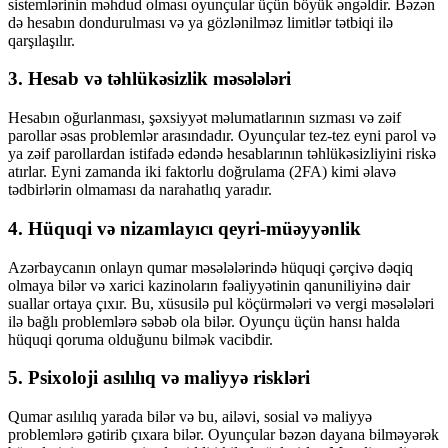
sistemlərinin məhdud olması oyunçular üçün böyük əngəldir. Bəzən
də hesabın dondurulması və ya gözlənilməz limitlər tətbiqi ilə
qarşılaşılır.
3. Hesab və təhlükəsizlik məsələləri
Hesabın oğurlanması, şəxsiyyət məlumatlarının sızması və zəif
parollar əsas problemlər arasındadır. Oyunçular tez-tez eyni parol və
ya zəif parollardan istifadə edəndə hesablarının təhlükəsizliyini riskə
atırlar. Eyni zamanda iki faktorlu doğrulama (2FA) kimi əlavə
tədbirlərin olmaması da narahatlıq yaradır.
4. Hüquqi və nizamlayıcı qeyri-müəyyənlik
Azərbaycanın onlayn qumar məsələlərində hüquqi çərçivə dəqiq
olmaya bilər və xarici kazinoların fəaliyyətinin qanuniliyinə dair
suallar ortaya çıxır. Bu, xüsusilə pul köçürmələri və vergi məsələləri
ilə bağlı problemlərə səbəb ola bilər. Oyunçu üçün hansı halda
hüquqi qoruma olduğunu bilmək vacibdir.
5. Psixoloji asılılıq və maliyyə riskləri
Qumar asılılıq yarada bilər və bu, ailəvi, sosial və maliyyə
problemlərə gətirib çıxara bilər. Oyunçular bəzən dayana bilməyərək