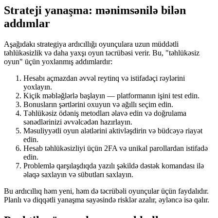
Strateji yanaşma: mənimsənilə bilən
addımlar
Aşağıdakı strategiya ardıcıllığı oyunçulara uzun müddətli
təhlükəsizlik və daha yaxşı oyun təcrübəsi verir. Bu, "təhlükəsiz
oyun" üçün yoxlanmış addımlardır:
Hesabı açmazdan əvvəl reytinq və istifadəçi rəylərini
yoxlayın.
Kiçik məbləğlərlə başlayın — platformanın işini test edin.
Bonusların şərtlərini oxuyun və ağıllı seçim edin.
Təhlükəsiz ödəniş metodları əlavə edin və doğrulama
sənədlərinizi əvvəlcədən hazırlayın.
Məsuliyyətli oyun alətlərini aktivləşdirin və büdcəyə riayət
edin.
Hesab təhlükəsizliyi üçün 2FA və unikal parollardan istifadə
edin.
Problemlə qarşılaşdıqda yazılı şəkildə dəstək komandası ilə
əlaqə saxlayın və sübutları saxlayın.
Bu ardıcıllıq həm yeni, həm də təcrübəli oyunçular üçün faydalıdır.
Planlı və diqqətli yanaşma sayəsində risklər azalır, əyləncə isə qalır.