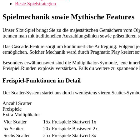
Beste Spielstrategien
Spielmechanik sowie Mythische Features
Unser Slot-Spiel bringt Sie zu die majestätischen Gemächern vom Oly
trennen man mit traditionellen Auszahlungslinien sowie präsentieren
Das Cascade-Feature sorgt um kontinuierliche Aufregung: Folgend je
ermöglichen. Solcher Mechanik ward durch Pragmatic Play kreiert sowi
Besonders erwähnenswert sind die Multiplikator-Symbole, jene inner
Freispiel-Runden explosiv verstärken. Falls du weitere zu spannende
Freispiel-Funktionen im Detail
Der Scatter-System startet aus durch wenigstens vieren Scatter-Symbo
Anzahl Scatter
Freispiele
Extra Multiplikator
Vier Scatter
15x Freispiele
Startwert 1x
5x Scatter
20x Freispiele
Basiswert 2x
Sechs Scatter
25x Freispiele
Startwert 3x