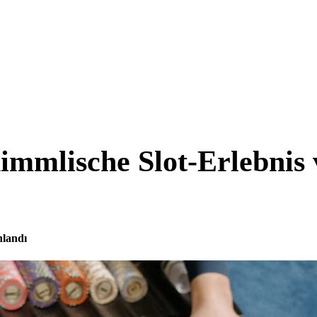
mmlische Slot-Erlebnis 
nlandı