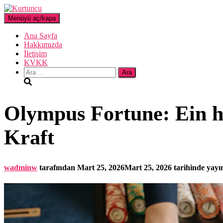
Menüyü aç/kapa
Ana Sayfa
Hakkımızda
İletişim
KVKK
Arama:
Olympus Fortune: Ein hi
Kraft
wadminw
tarafından
Mart 25, 2026
Mart 25, 2026
tarihinde yayı