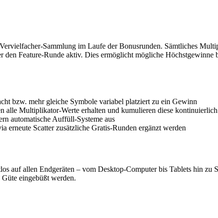
n Vervielfacher-Sammlung im Laufe der Bonusrunden. Sämtliches Multip
uer den Feature-Runde aktiv. Dies ermöglicht mögliche Höchstgewinne 
cht bzw. mehr gleiche Symbole variabel platziert zu ein Gewinn
 alle Multiplikator-Werte erhalten und kumulieren diese kontinuierlich
ern automatische Auffüll-Systeme aus
a erneute Scatter zusätzliche Gratis-Runden ergänzt werden
los auf allen Endgeräten – vom Desktop-Computer bis Tablets hin zu S
e Güte eingebüßt werden.