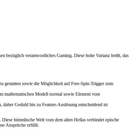
en bezüglich verantwortliches Gaming. Diese hohe Varianz heißt, das
zu gestatten sowie die Möglichkeit auf Free-Spin-Trigger zum
serem mathematischen Modell normal sowie Element vom
, daher Geduld hin zu Feature-Auslösung entscheidend ist
en. Diese himmlische Welt vom dem alten Hellas verbindet epische
ne Ansprüche erfüllt.