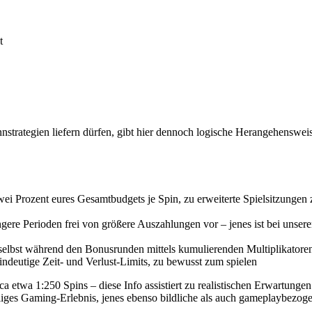
t
strategien liefern dürfen, gibt hier dennoch logische Herangehensweis
ei Prozent eures Gesamtbudgets je Spin, zu erweiterte Spielsitzungen 
ängere Perioden frei von größere Auszahlungen vor – jenes ist bei un
selbst während den Bonusrunden mittels kumulierenden Multiplikatoren
indeutige Zeit- und Verlust-Limits, zu bewusst zum spielen
rca etwa 1:250 Spins – diese Info assistiert zu realistischen Erwartung
aliges Gaming-Erlebnis, jenes ebenso bildliche als auch gameplaybezoge