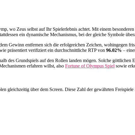
mp, wo Zeus selbst auf Ihr Spielerlebnis achtet. Mit einem besondere
 stattdessen ein dynamische Mechanismus, bei der gleiche Symbole über
dem Gewinn entfernen sich die erfolgreichen Zeichen, wohingegen fris
e präsentiert verifiziert ein durchschnittliche RTP von
96.02%
– einen
halb des Grundspiels auf den Rollen landen mögen. Solche göttlichen 
 Mechanismen erfahren willst, also
Fortune of Olympus Spiel
sowie erk
len gleichzeitig über dem Screen. Diese Zahl der gewährten Freispiele 