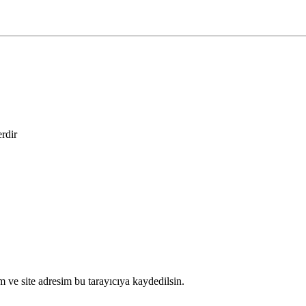
erdir
 ve site adresim bu tarayıcıya kaydedilsin.