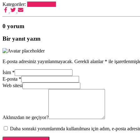
Kategoriler:
Uncategorized
0 yorum
Bir yanıt yazın
E-posta adresiniz yayınlanmayacak.
Gerekli alanlar
*
ile işaretlenmişl
İsim
*
E-posta
*
Web sitesi
Aklınızdan ne geçiyor?
Daha sonraki yorumlarımda kullanılması için adım, e-posta adresim