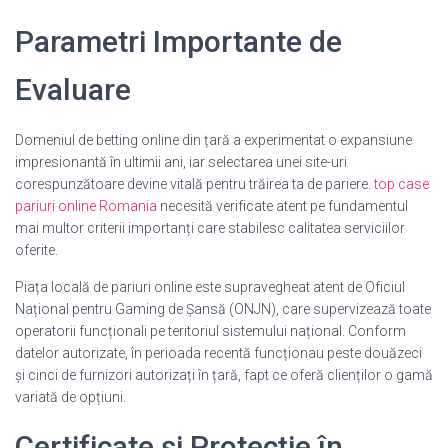
Parametri Importante de
Evaluare
Domeniul de betting online din țară a experimentat o expansiune
impresionantă în ultimii ani, iar selectarea unei site-uri
corespunzătoare devine vitală pentru trăirea ta de pariere.
top case
pariuri online Romania
necesită verificate atent pe fundamentul
mai multor criterii importanți care stabilesc calitatea serviciilor
oferite.
Piața locală de pariuri online este supravegheat atent de Oficiul
Național pentru Gaming de Șansă (ONJN), care supervizează toate
operatorii funcționali pe teritoriul sistemului național. Conform
datelor autorizate, în perioada recentă funcționau peste douăzeci
și cinci de furnizori autorizați în țară, fapt ce oferă clienților o gamă
variată de opțiuni.
Certificate și Protecție în