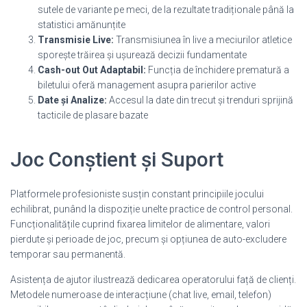
sutele de variante pe meci, de la rezultate tradiționale până la
statistici amănunțite
Transmisie Live:
Transmisiunea în live a meciurilor atletice
sporește trăirea și ușurează decizii fundamentate
Cash-out Out Adaptabil:
Funcția de închidere prematură a
biletului oferă management asupra parierilor active
Date și Analize:
Accesul la date din trecut și trenduri sprijină
tacticile de plasare bazate
Joc Conștient și Suport
Platformele profesioniste susțin constant principiile jocului
echilibrat, punând la dispoziție unelte practice de control personal.
Funcționalitățile cuprind fixarea limitelor de alimentare, valori
pierdute și perioade de joc, precum și opțiunea de auto-excludere
temporar sau permanentă.
Asistența de ajutor ilustrează dedicarea operatorului față de clienți.
Metodele numeroase de interacțiune (chat live, email, telefon)