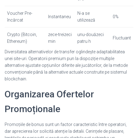
Voucher Pre-
N-a se
Instantaneu
0%
încărcat
utilizează
Crypto (Bitcoin,
zece-treizeci
unu-douăzeci
Fluctuant
Ethereum)
min
patru h
Diversitatea alternativelor de transfer oglindește adaptabilitatea
unei site-uri. Operatorii premium pun la dispoziție multiple
alternative ajustate opțiunilor diferite ale jucătorilor, de la metode
convenționale până la alternative actuale construite pe sistemul
blockchain.
Organizarea Ofertelor
Promoționale
Promoțiile de bonus sunt un factor caracteristic între operatori,
dar aprecierea lor solicită atenție la detalii. Cerințele de plasare,
limitările de perioadă și produsele eligibile pot schimba un