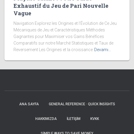
Exhaustif du Jeu de Pari Nouvelle
Vague
Navigation Explorez les Origines et l’Évolution de Ce Jeu
Mécaniques de Jeu et Caractéristiques Méthodes
Gagnantes pour Maximiser vos Gains Bénéfices
Comparatifs sur notre Marché Statistiques et Taux de
Reversement Les Origines et la croissance
Devamı…
ANA SAYFA
GENERAL REFERENCE · QUICK INSIGHTS
HAKKIMIZDA
İLETIŞIM
KVKK
SIMPLE WAYS TO SAVE MONEY