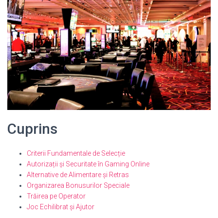
Cuprins
Criterii Fundamentale de Selecție
Autorizații și Securitate în Gaming Online
Alternative de Alimentare și Retras
Organizarea Bonusurilor Speciale
Trăirea pe Operator
Joc Echilibrat și Ajutor