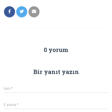
0 yorum
Bir yanıt yazın
İsim
*
E-posta
*