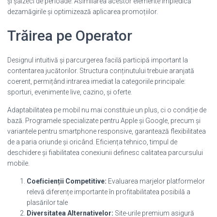
și șaizeci de perioade. Asimilarea acestor elemente împiedică
dezamăgirile și optimizează aplicarea promoțiilor.
Trăirea pe Operator
Designul intuitivă și parcurgerea facilă participă important la
contentarea jucătorilor. Structura conținutului trebuie aranjată
coerent, permițând intrarea imediat la categoriile principale:
sporturi, evenimente live, cazino, și oferte.
Adaptabilitatea pe mobil nu mai constituie un plus, ci o condiție de
bază. Programele specializate pentru Apple și Google, precum și
variantele pentru smartphone responsive, garantează flexibilitatea
de a paria oriunde și oricând. Eficiența tehnico, timpul de
deschidere și fiabilitatea conexiunii definesc calitatea parcursului
mobile.
Coeficienții Competitive:
Evaluarea marjelor platformelor
relevă diferențe importante în profitabilitatea posibilă a
plasărilor tale
Diversitatea Alternativelor:
Site-urile premium asigură