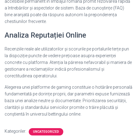
accesibile permanent în limbajul română promit rezolvarea rapidă
a întrebărilor și aspectelor de sistem. Baza de cunoștințe (FAQ)
bine aranjată poate da răspuns autonom la preponderența
chestiunilor frecvente.
Analiza Reputației Online
Recenziile reale ale utilizatorilor și scorurile pe portalurile terțe pun
la dispoziție puncte de vedere prețioase asupra experienței
concrete cu platforma. Atenția la părerea nefavorabil și maniera de
gestionare a reclamațiilor indică profesionalismul și
corectitudinea operatorului.
Alegerea unei platforme de gaming constituie o hotărâre personală
fundamentată pe dorințe proprii, dar parametrii expuse furnizează
baza unei analize neutre și documentate. Prioritizarea securității,
clarității și standardului serviciilor promite o trăire plăcută și
conștientă în universul bettingului online.
Kategoriler:
UNCATEGORIZED