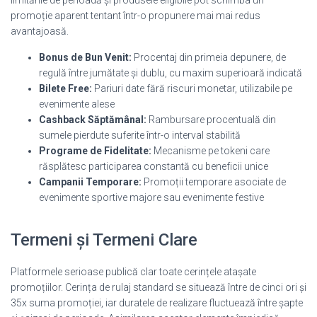
promoție aparent tentant într-o propunere mai mai redus
avantajoasă.
Bonus de Bun Venit:
Procentaj din primeia depunere, de
regulă între jumătate și dublu, cu maxim superioară indicată
Bilete Free:
Pariuri date fără riscuri monetar, utilizabile pe
evenimente alese
Cashback Săptămânal:
Rambursare procentuală din
sumele pierdute suferite într-o interval stabilită
Programe de Fidelitate:
Mecanisme pe tokeni care
răsplătesc participarea constantă cu beneficii unice
Campanii Temporare:
Promoții temporare asociate de
evenimente sportive majore sau evenimente festive
Termeni și Termeni Clare
Platformele serioase publică clar toate cerințele atașate
promoțiilor. Cerința de rulaj standard se situează între de cinci ori și
35x suma promoției, iar duratele de realizare fluctuează între șapte