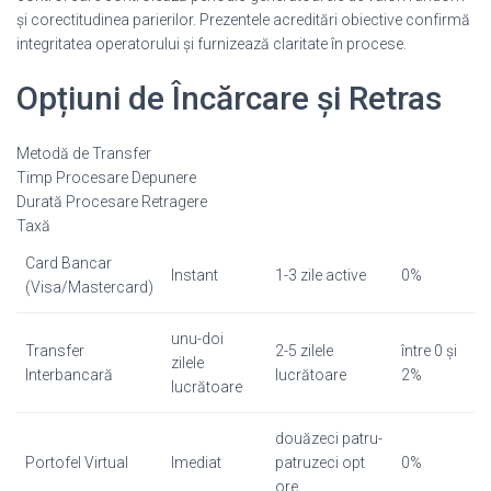
și corectitudinea parierilor. Prezentele acreditări obiective confirmă
integritatea operatorului și furnizează claritate în procese.
Opțiuni de Încărcare și Retras
Metodă de Transfer
Timp Procesare Depunere
Durată Procesare Retragere
Taxă
Card Bancar
Instant
1-3 zile active
0%
(Visa/Mastercard)
unu-doi
Transfer
2-5 zilele
între 0 și
zilele
Interbancară
lucrătoare
2%
lucrătoare
douăzeci patru-
Portofel Virtual
Imediat
patruzeci opt
0%
ore