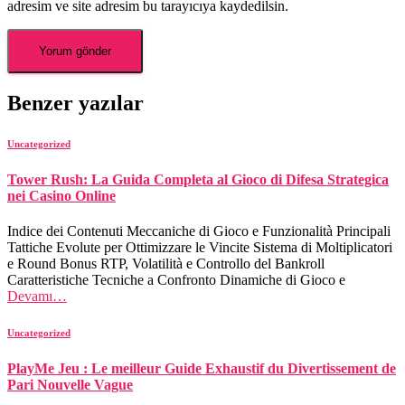
adresim ve site adresim bu tarayıcıya kaydedilsin.
Benzer yazılar
Uncategorized
Tower Rush: La Guida Completa al Gioco di Difesa Strategica
nei Casino Online
Indice dei Contenuti Meccaniche di Gioco e Funzionalità Principali
Tattiche Evolute per Ottimizzare le Vincite Sistema di Moltiplicatori
e Round Bonus RTP, Volatilità e Controllo del Bankroll
Caratteristiche Tecniche a Confronto Dinamiche di Gioco e
Devamı…
Uncategorized
PlayMe Jeu : Le meilleur Guide Exhaustif du Divertissement de
Pari Nouvelle Vague