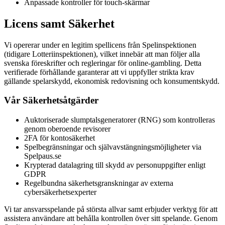
Anpassade kontroller för touch-skärmar
Licens samt Säkerhet
Vi opererar under en legitim spellicens från Spelinspektionen
(tidigare Lotteriinspektionen), vilket innebär att man följer alla
svenska föreskrifter och regleringar för online-gambling. Detta
verifierade förhållande garanterar att vi uppfyller strikta krav
gällande spelarskydd, ekonomisk redovisning och konsumentskydd.
Vår Säkerhetsåtgärder
Auktoriserade slumptalsgeneratorer (RNG) som kontrolleras
genom oberoende revisorer
2FA för kontosäkerhet
Spelbegränsningar och självavstängningsmöjligheter via
Spelpaus.se
Krypterad datalagring till skydd av personuppgifter enligt
GDPR
Regelbundna säkerhetsgranskningar av externa
cybersäkerhetsexperter
Vi tar ansvarsspelande på största allvar samt erbjuder verktyg för att
assistera användare att behålla kontrollen över sitt spelande. Genom