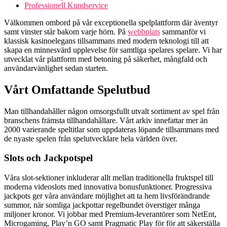
Professionell Kundservice
Välkommen ombord på vår exceptionella spelplattform där äventyr
samt vinster står bakom varje hörn. På
webbplats
sammanför vi
klassisk kasinoelegans tillsammans med modern teknologi till att
skapa en minnesvärd upplevelse för samtliga spelares spelare. Vi har
utvecklat vår plattform med betoning på säkerhet, mångfald och
användarvänlighet sedan starten.
Vårt Omfattande Spelutbud
Man tillhandahåller någon omsorgsfullt utvalt sortiment av spel från
branschens främsta tillhandahållare. Vårt arkiv innefattar mer än
2000 varierande speltitlar som uppdateras löpande tillsammans med
de nyaste spelen från spelutvecklare hela världen över.
Slots och Jackpotspel
Våra slot-sektioner inkluderar allt mellan traditionella fruktspel till
moderna videoslots med innovativa bonusfunktioner. Progressiva
jackpots ger våra användare möjlighet att ta hem livsförändrande
summor, när somliga jackpottar regelbundet överstiger många
miljoner kronor. Vi jobbar med Premium-leverantörer som NetEnt,
Microgaming, Play’n GO samt Pragmatic Play för för att säkerställa