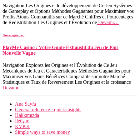
Navigation Les Origines et le développement de Ce Jeu Systèmes
de Gameplay et Options Méthodes Gagnantes pour Maximiser vos
Profits Atouts Comparatifs sur ce Marché Chiffres et Pourcentages
de Redistribution Les Origines et l’Évolution de
Devamı…
Uncategorized
PlayMe Casino : Votre Guide Exhaustif du Jeu de Pari
Nouvelle Vague
Navigation Explorez les Origines et l’Évolution de Ce Jeu
Mécaniques de Jeu et Caractéristiques Méthodes Gagnantes pour
Maximiser vos Gains Bénéfices Comparatifs sur notre Marché
Statistiques et Taux de Reversement Les Origines et la croissance
Devamı…
Ana Sayfa
General reference · quick insights
Hakkımızda
İletişim
KVKK
Simple ways to save money