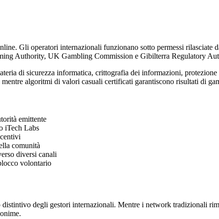
line. Gli operatori internazionali funzionano sotto permessi rilasciate d
Gaming Authority, UK Gambling Commission e Gibilterra Regulatory Aut
eria di sicurezza informatica, crittografia dei informazioni, protezione d
mentre algoritmi di valori casuali certificati garantiscono risultati di ga
utorità emittente
 o iTech Labs
centivi
della comunità
verso diversi canali
blocco volontario
distintivo degli gestori internazionali. Mentre i network tradizionali ri
nonime.