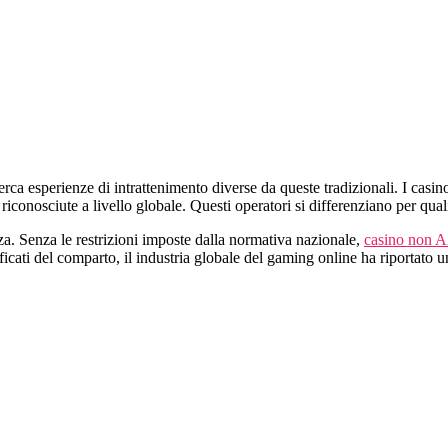
i cerca esperienze di intrattenimento diverse da queste tradizionali. I 
riconosciute a livello globale. Questi operatori si differenziano per qual
za. Senza le restrizioni imposte dalla normativa nazionale,
casino non
icati del comparto, il industria globale del gaming online ha riportato