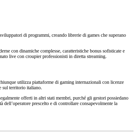
di sviluppatori di programmi, creando librerie di games che superano
derne con dinamiche complesse, caratteristiche bonus sofisticate e
mato live con croupier professionisti in diretta streaming.
 chiunque utilizza piattaforme di gaming internazionali con licenze
ul territorio italiano.
 legalmente offerti in altri stati membri, purché gli gestori possiedano
tà dell’operatore prescelto e di controllare consapevolmente la