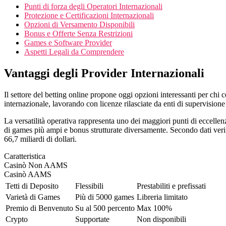
Punti di forza degli Operatori Internazionali
Protezione e Certificazioni Internazionali
Opzioni di Versamento Disponibili
Bonus e Offerte Senza Restrizioni
Games e Software Provider
Aspetti Legali da Comprendere
Vantaggi degli Provider Internazionali
Il settore del betting online propone oggi opzioni interessanti per ch
internazionale, lavorando con licenze rilasciate da enti di supervisione 
La versatilità operativa rappresenta uno dei maggiori punti di eccellen
di games più ampi e bonus strutturate diversamente. Secondo dati verif
66,7 miliardi di dollari.
Caratteristica
Casinò Non AAMS
Casinò AAMS
Tetti di Deposito
Flessibili
Prestabiliti e prefissati
Varietà di Games
Più di 5000 games
Libreria limitato
Premio di Benvenuto
Su al 500 percento
Max 100%
Crypto
Supportate
Non disponibili