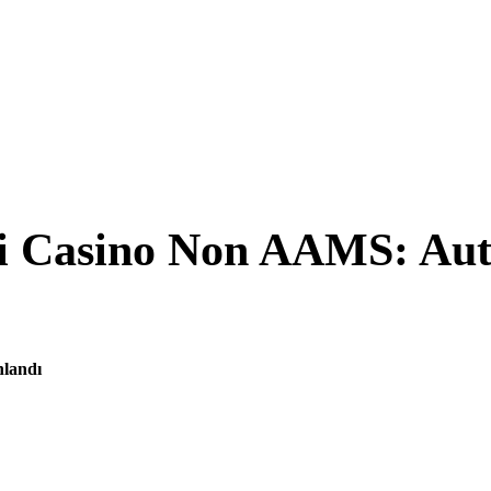
i Casino Non AAMS: Au
nlandı