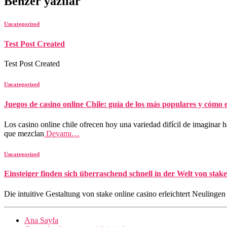
Benzer yazılar
Uncategorized
Test Post Created
Test Post Created
Uncategorized
Juegos de casino online Chile: guía de los más populares y cómo
Los casino online chile ofrecen hoy una variedad difícil de imaginar 
que mezclan
Devamı…
Uncategorized
Einsteiger finden sich überraschend schnell in der Welt von stake
Die intuitive Gestaltung von stake online casino erleichtert Neulingen
Ana Sayfa