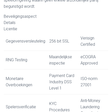
speelomgeving waarin geen enkele afzonderlijke partij
begunstigd wordt.
Beveiligingsaspect
Details
Licentie
Verisign
Gegevensversleuteling
256 bit SSL
Certified
Maandelijkse
eCOGRA
RNG Testing
inspectie
Approved
Payment Card
Monetaire
ISO-norm
Industry DSS
Overboekingen
27001
Level 1
Anti-Money
KYC
Spelersverificatie
Laundering
Procedures