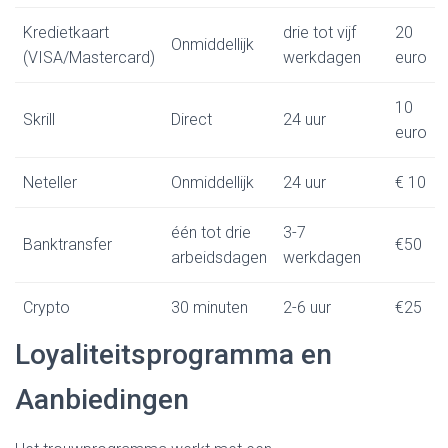
Kredietkaart
drie tot vijf
20
Onmiddellijk
(VISA/Mastercard)
werkdagen
euro
10
Skrill
Direct
24 uur
euro
Neteller
Onmiddellijk
24 uur
€ 10
één tot drie
3-7
Banktransfer
€50
arbeidsdagen
werkdagen
Crypto
30 minuten
2-6 uur
€25
Loyaliteitsprogramma en
Aanbiedingen