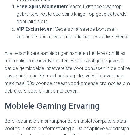
Free Spins Momenten:
Vaste tijdstippen waarop
gebruikers kosteloze spins krijgen op geselecteerde
populaire slots
VIP Exclusieven:
Gepersonaliseerde bonussen,
versnelde opnames en uitnodigingen voor live events
Alle beschikbare aanbiedingen hanteren heldere condities
met realistische inzetvereisten. Een bevestigd gegeven is
dat de gemiddelde inzetvereiste voor bonussen in de online
casino-industrie 35 maal bedraagt, terwijl wij streven naar
maximaal 30x voor de meest voorkomende promoties om
gebruikers betere kansen te geven.
Mobiele Gaming Ervaring
Bereikbaarheid via smartphones en tabletcomputers staat
voorop in onze platformstrategie. De adaptieve webdesign