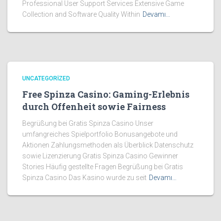
Professional User Support Services Extensive Game
Collection and Software Quality Within
Devamı…
UNCATEGORIZED
Free Spinza Casino: Gaming-Erlebnis
durch Offenheit sowie Fairness
Begrüßung bei Gratis Spinza Casino Unser
umfangreiches Spielportfolio Bonusangebote und
Aktionen Zahlungsmethoden als Überblick Datenschutz
sowie Lizenzierung Gratis Spinza Casino Gewinner
Stories Häufig gestellte Fragen Begrüßung bei Gratis
Spinza Casino Das Kasino wurde zu seit
Devamı…