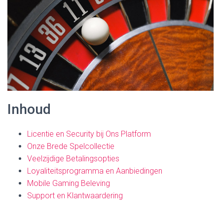
Inhoud
Licentie en Security bij Ons Platform
Onze Brede Spelcollectie
Veelzijdige Betalingsopties
Loyaliteitsprogramma en Aanbiedingen
Mobile Gaming Beleving
Support en Klantwaardering