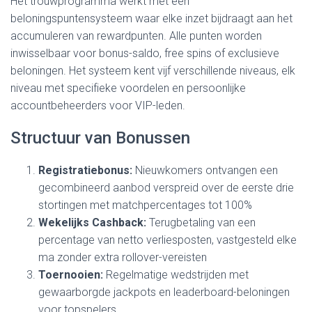
Het trouwprogramma werkt met een
beloningspuntensysteem waar elke inzet bijdraagt aan het
accumuleren van rewardpunten. Alle punten worden
inwisselbaar voor bonus-saldo, free spins of exclusieve
beloningen. Het systeem kent vijf verschillende niveaus, elk
niveau met specifieke voordelen en persoonlijke
accountbeheerders voor VIP-leden.
Structuur van Bonussen
Registratiebonus:
Nieuwkomers ontvangen een
gecombineerd aanbod verspreid over de eerste drie
stortingen met matchpercentages tot 100%
Wekelijks Cashback:
Terugbetaling van een
percentage van netto verliesposten, vastgesteld elke
ma zonder extra rollover-vereisten
Toernooien:
Regelmatige wedstrijden met
gewaarborgde jackpots en leaderboard-beloningen
voor topspelers