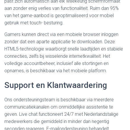
past zich automatisch aan elk willekeurig schermformaat
aan zonder enig verlies van functionaliteit. Ruim dan 95%
van het game-aanbod is geoptimaliseerd voor mobiel
gebruik met touch- besturing.
Gamers kunnen direct via een mobiele browser inloggen
zonder dat een aparte applicatie te downloaden. Deze
HTML5-technologie waarborgt snelle laadtijden en stabiele
connecties, zelfs bij wisselende internetkwaliteit. Het
volledige accountbeheer, inclusief alle stortingen en
opnames, is beschikbaar via het mobiele platform.
Support en Klantwaardering
Ons ondersteuningsteam is beschikbaar via meerdere
communicatiekanalen om onmiddellijke assistentie te
geven. Live chat functioneert 24/7 met Nederlandstalige
medewerkers die gemiddeld in minder dan negentig
seconden reageren. E-mailondersteuning behandelt