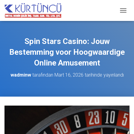
M
E
N
Ü
Y
Spin Stars Casino: Jouw
Ü
A
Bestemming voor Hoogwaardige
Ç
/
Online Amusement
K
A
wadminw
tarafından
Mart 16, 2026
tarihinde yayınlandı
P
A