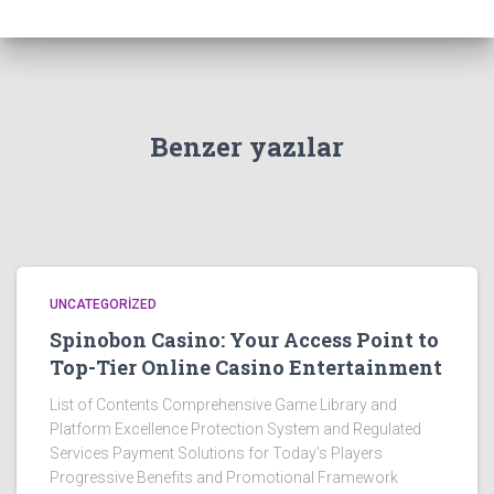
Benzer yazılar
UNCATEGORIZED
Spinobon Casino: Your Access Point to
Top-Tier Online Casino Entertainment
List of Contents Comprehensive Game Library and
Platform Excellence Protection System and Regulated
Services Payment Solutions for Today’s Players
Progressive Benefits and Promotional Framework