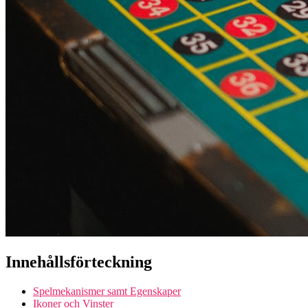
Innehållsförteckning
Spelmekanismer samt Egenskaper
Ikoner och Vinster