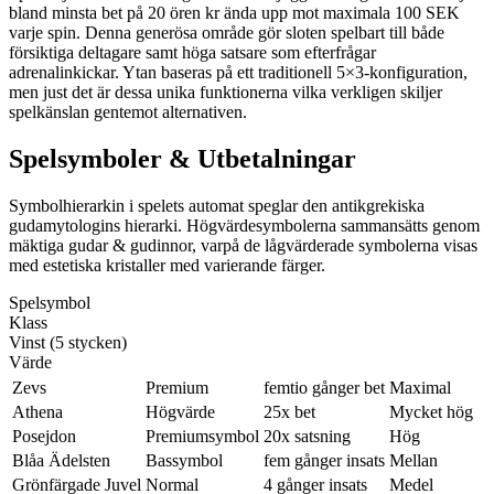
bland minsta bet på 20 ören kr ända upp mot maximala 100 SEK
varje spin. Denna generösa område gör sloten spelbart till både
försiktiga deltagare samt höga satsare som efterfrågar
adrenalinkickar. Ytan baseras på ett traditionell 5×3-konfiguration,
men just det är dessa unika funktionerna vilka verkligen skiljer
spelkänslan gentemot alternativen.
Spelsymboler & Utbetalningar
Symbolhierarkin i spelets automat speglar den antikgrekiska
gudamytologins hierarki. Högvärdesymbolerna sammansätts genom
mäktiga gudar & gudinnor, varpå de lågvärderade symbolerna visas
med estetiska kristaller med varierande färger.
Spelsymbol
Klass
Vinst (5 stycken)
Värde
Zevs
Premium
femtio gånger bet
Maximal
Athena
Högvärde
25x bet
Mycket hög
Posejdon
Premiumsymbol
20x satsning
Hög
Blåa Ädelsten
Bassymbol
fem gånger insats
Mellan
Grönfärgade Juvel
Normal
4 gånger insats
Medel