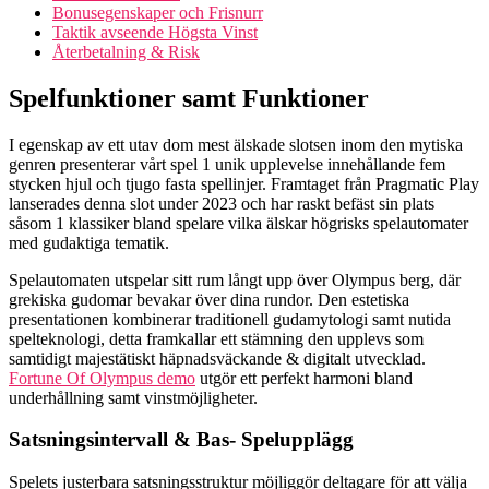
Bonusegenskaper och Frisnurr
Taktik avseende Högsta Vinst
Återbetalning & Risk
Spelfunktioner samt Funktioner
I egenskap av ett utav dom mest älskade slotsen inom den mytiska
genren presenterar vårt spel 1 unik upplevelse innehållande fem
stycken hjul och tjugo fasta spellinjer. Framtaget från Pragmatic Play
lanserades denna slot under 2023 och har raskt befäst sin plats
såsom 1 klassiker bland spelare vilka älskar högrisks spelautomater
med gudaktiga tematik.
Spelautomaten utspelar sitt rum långt upp över Olympus berg, där
grekiska gudomar bevakar över dina rundor. Den estetiska
presentationen kombinerar traditionell gudamytologi samt nutida
spelteknologi, detta framkallar ett stämning den upplevs som
samtidigt majestätiskt häpnadsväckande & digitalt utvecklad.
Fortune Of Olympus demo
utgör ett perfekt harmoni bland
underhållning samt vinstmöjligheter.
Satsningsintervall & Bas- Spelupplägg
Spelets justerbara satsningsstruktur möjliggör deltagare för att välja