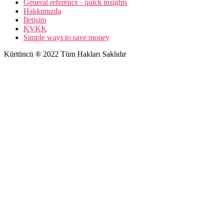
General reference · quick insights
Hakkımızda
İletişim
KVKK
Simple ways to save money
Kürtüncü ® 2022 Tüm Hakları Saklıdır