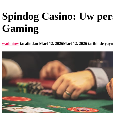
Spindog Casino: Uw per
Gaming
wadminw
tarafından
Mart 12, 2026
Mart 12, 2026
tarihinde yayı