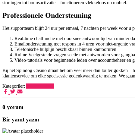
stortingen tot bonusactivatie – functioneren vlekkeloos op mobiel.
Professionele Ondersteuning
Het supportteam blijft 24 uur per etmaal, 7 nachten per week voor u 
Real-time chatfunctie met doorsnee antwoordtijd van minder da
Emailondersteuning met respons in 4 uren voor niet-urgente vr
Telefonische hulplijn beschikbaar binnen kantooruren
Ruime Veelgestelde vragen sectie met antwoorden voor gangbar
Video-tutorials voor beginnende leden over accountbeheer en 
Bij het Spindog Casino draait het om veel meer dan louter gokken – h
klantenservice om elke speelsessie gedenkwaardig te maken. We gaan do
Kategoriler:
Uncategorized
0 yorum
Bir yanıt yazın