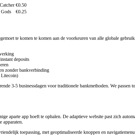
 Catcher
€0.50
f Gods
€0.25
gemoet te komen te komen aan de voorkeuren van alle globale gebruiker
rwerking
 instant deposits
neren
gen zonder bankverbinding
 Litecoin)
ende 3-5 businessdagen voor traditionele bankmethoden. We passen toe 
enige aparte app hoeft te ophalen. De adaptieve website past zich aut
le apparaten.
vriendelijk toepassing, met geoptimaliseerde knoppen en navigatiemenu’