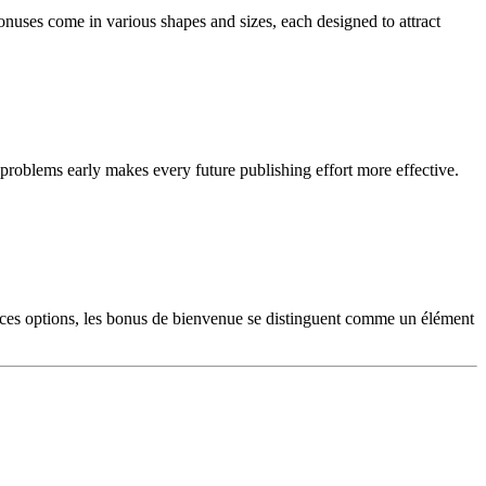
nuses come in various shapes and sizes, each designed to attract
e problems early makes every future publishing effort more effective.
mi ces options, les bonus de bienvenue se distinguent comme un élément