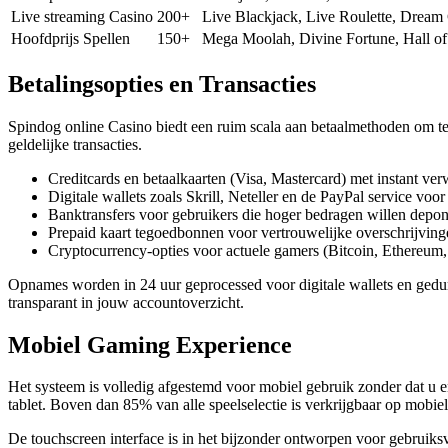
Live streaming Casino
200+
Live Blackjack, Live Roulette, Dream
Hoofdprijs Spellen
150+
Mega Moolah, Divine Fortune, Hall o
Betalingsopties en Transacties
Spindog online Casino biedt een ruim scala aan betaalmethoden om te
geldelijke transacties.
Creditcards en betaalkaarten (Visa, Mastercard) met instant ve
Digitale wallets zoals Skrill, Neteller en de PayPal service voor
Banktransfers voor gebruikers die hoger bedragen willen depo
Prepaid kaart tegoedbonnen voor vertrouwelijke overschrijvin
Cryptocurrency-opties voor actuele gamers (Bitcoin, Ethereum,
Opnames worden in 24 uur geprocessed voor digitale wallets en gedur
transparant in jouw accountoverzicht.
Mobiel Gaming Experience
Het systeem is volledig afgestemd voor mobiel gebruik zonder dat u 
tablet. Boven dan 85% van alle speelselectie is verkrijgbaar op mobie
De touchscreen interface is in het bijzonder ontworpen voor gebruiks