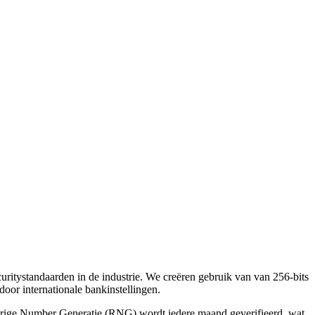
uritystandaarden in de industrie. We creëren gebruik van van 256-bits
door internationale bankinstellingen.
keurige Number Generatie (RNG) wordt iedere maand geverifieerd, wat