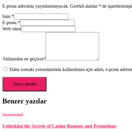
E-posta adresiniz yayınlanmayacak.
Gerekli alanlar
*
ile işaretlenmişl
İsim
*
E-posta
*
Web sitesi
Aklınızdan ne geçiyor?
Daha sonraki yorumlarımda kullanılması için adım, e-posta adresim
Benzer yazılar
Uncategorized
Unlocking the Secrets of Casino Bonuses and Promotions