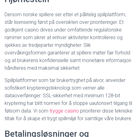
Dersom norske spillere ser etter et pålitelig spillplattform,
står lisensering først på oversikten over prioriteringer. Et
godkjent casino drives under omfattende regulatoriske
rammer som sikrer at enhver aktiviteter kontrolleres og
sjekkes av tredjeparter myndigheter. Slik
overvåkingsformen garanterer at spillere møter fair forhold
og at brukerens konfidensielle samt monetære informasjon
håndteres med maksimal sikkerhet.
Spillplattformer som tar brukertryghet på alvor, anvender
sofistikert krypteringsteknologi som verner alle
dataoverføringer. SSL-sikkerhet med minimum 128-bit
kryptering har blitt normen for å stoppe uautorisert tilgang til
følsom data. Vi som
trygge casino
prioriterer disse tekniske
tiltak for å skape et trygt spillmiljø for samtlige våre brukere.
Betalingsløsninger og