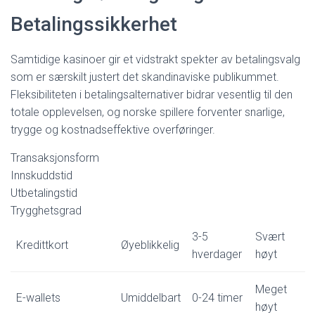
Betalingssikkerhet
Samtidige kasinoer gir et vidstrakt spekter av betalingsvalg
som er særskilt justert det skandinaviske publikummet.
Fleksibiliteten i betalingsalternativer bidrar vesentlig til den
totale opplevelsen, og norske spillere forventer snarlige,
trygge og kostnadseffektive overføringer.
Transaksjonsform
Innskuddstid
Utbetalingstid
Trygghetsgrad
3-5
Svært
Kredittkort
Øyeblikkelig
hverdager
høyt
Meget
E-wallets
Umiddelbart
0-24 timer
høyt