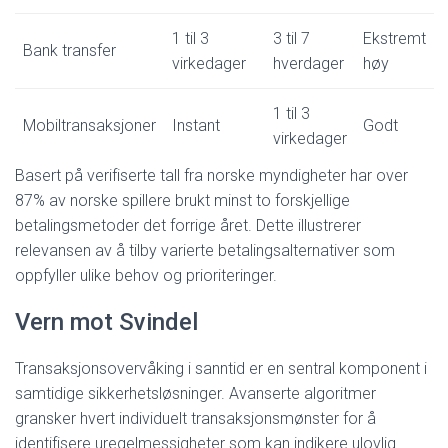
1 til 3
3 til 7
Ekstremt
Bank transfer
virkedager
hverdager
høy
1 til 3
Mobiltransaksjoner
Instant
Godt
virkedager
Basert på verifiserte tall fra norske myndigheter har over
87% av norske spillere brukt minst to forskjellige
betalingsmetoder det forrige året. Dette illustrerer
relevansen av å tilby varierte betalingsalternativer som
oppfyller ulike behov og prioriteringer.
Vern mot Svindel
Transaksjonsovervåking i sanntid er en sentral komponent i
samtidige sikkerhetsløsninger. Avanserte algoritmer
gransker hvert individuelt transaksjonsmønster for å
identifisere uregelmessigheter som kan indikere ulovlig