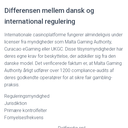
Differensen mellem dansk og
international regulering
Internationale casinoplatforme fungerer almindeligvis under
licenser fra myndigheder som Malta Gaming Authority,
Curacao eGaming eller UKGC. Disse tilsynsmyndigheder har
deres egne krav for beskyttelse, der adskiller sig fra den
danske model. Det verificerede faktum er, at Malta Gaming
Authority årligt udfører over 1200 compliance-audits af
deres godkendte operatører for at sikre fair gambling-
praksis.
Reguleringsmyndighed
Jurisdiktion
Primære kontrolfelter
Fornyelsesfrekvens