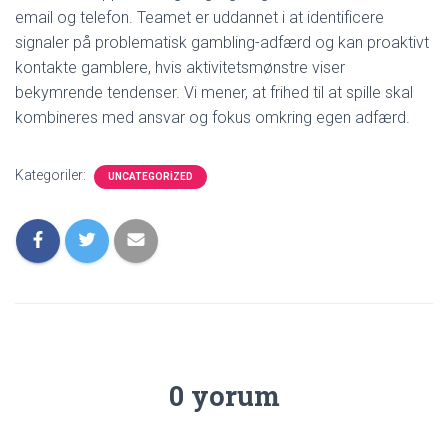
email og telefon. Teamet er uddannet i at identificere
signaler på problematisk gambling-adfærd og kan proaktivt
kontakte gamblere, hvis aktivitetsmønstre viser
bekymrende tendenser. Vi mener, at frihed til at spille skal
kombineres med ansvar og fokus omkring egen adfærd.
Kategoriler:
UNCATEGORIZED
0 yorum