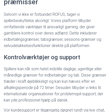
præmisser
Selvom vi ikke er forbundet ROFUS, tager vi
spillerbeskyttelse alvorligt. Vores platform tilbyder
omfattende værktøjer til ansvarligt gaming, der giver
gamblere kontrol over deres adfærd. Dette inkluderer
indbetalingsgrænser, tabsgrænser, sessions-grænser og
selvudelukkelsesfunktioner direkte på platformen.
Kontrolværktøjer og support
Spillere kan når som helst indstille daglige, ugentlige eller
månedlige grænser for indbetalinger og tab. Disse grænser
træder i kraft øjeblikkeligt og kan kun hæves efter en
afkølingsperiode på 72 timer. Desuden tilbyder vi links til
internationale organisationer for problemspil-support, der
kan yde professionel hjælp på dansk.
Vor kundesupport er tilgængelig døgnet rundt via live chat,