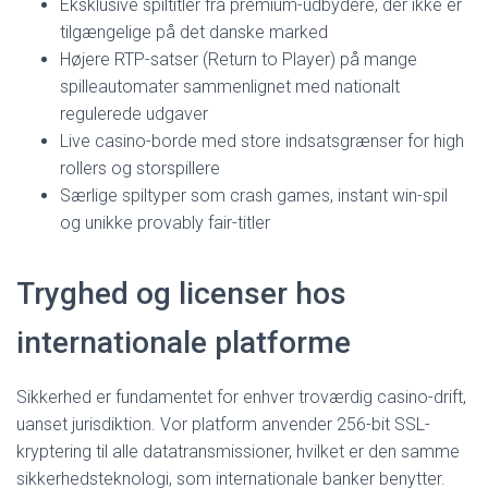
Eksklusive spiltitler fra premium-udbydere, der ikke er
tilgængelige på det danske marked
Højere RTP-satser (Return to Player) på mange
spilleautomater sammenlignet med nationalt
regulerede udgaver
Live casino-borde med store indsatsgrænser for high
rollers og storspillere
Særlige spiltyper som crash games, instant win-spil
og unikke provably fair-titler
Tryghed og licenser hos
internationale platforme
Sikkerhed er fundamentet for enhver troværdig casino-drift,
uanset jurisdiktion. Vor platform anvender 256-bit SSL-
kryptering til alle datatransmissioner, hvilket er den samme
sikkerhedsteknologi, som internationale banker benytter.