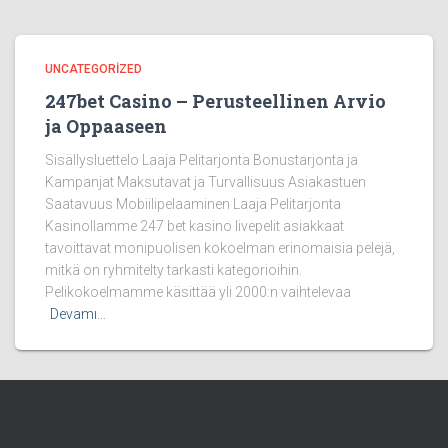
UNCATEGORIZED
247bet Casino – Perusteellinen Arvio
ja Oppaaseen
Sisällysluettelo Laaja Pelitarjonta Bonustarjonta ja
Kampanjat Maksutavat ja Turvallisuus Asiakastuen
Saatavuus Mobiilipelaaminen Laaja Pelitarjonta
Kasinollamme 247 bet kasino livepelit asiakkaat
tavoittavat monipuolisen kokoelman erinomaisia pelejä,
mitkä on ryhmitelty tarkasti kategorioihin.
Pelikokoelmamme käsittää yli 2000:n vaihtelevaa
Devamı…