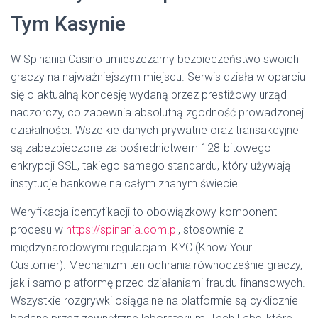
Tym Kasynie
W Spinania Casino umieszczamy bezpieczeństwo swoich
graczy na najważniejszym miejscu. Serwis działa w oparciu
się o aktualną koncesję wydaną przez prestiżowy urząd
nadzorczy, co zapewnia absolutną zgodność prowadzonej
działalności. Wszelkie danych prywatne oraz transakcyjne
są zabezpieczone za pośrednictwem 128-bitowego
enkrypcji SSL, takiego samego standardu, który używają
instytucje bankowe na całym znanym świecie.
Weryfikacja identyfikacji to obowiązkowy komponent
procesu w
https://spinania.com.pl
, stosownie z
międzynarodowymi regulacjami KYC (Know Your
Customer). Mechanizm ten ochrania równocześnie graczy,
jak i samo platformę przed działaniami fraudu finansowych.
Wszystkie rozgrywki osiągalne na platformie są cyklicznie