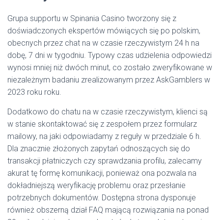
Grupa supportu w Spinania Casino tworzony się z
doświadczonych ekspertów mówiących się po polskim,
obecnych przez chat na w czasie rzeczywistym 24 h na
dobę, 7 dni w tygodniu. Typowy czas udzielenia odpowiedzi
wynosi mniej niż dwóch minut, co zostało zweryfikowane w
niezależnym badaniu zrealizowanym przez AskGamblers w
2023 roku roku.
Dodatkowo do chatu na w czasie rzeczywistym, klienci są
w stanie skontaktować się z zespołem przez formularz
mailowy, na jaki odpowiadamy z reguły w przedziale 6 h.
Dla znacznie złożonych zapytań odnoszących się do
transakcji płatniczych czy sprawdzania profilu, zalecamy
akurat tę formę komunikacji, ponieważ ona pozwala na
dokładniejszą weryfikację problemu oraz przesłanie
potrzebnych dokumentów. Dostępna strona dysponuje
również obszerną dział FAQ mającą rozwiązania na ponad