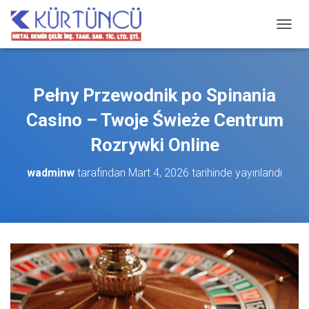
M
E
N
Ü
Y
Pełny Przewodnik po Spinania
Ü
A
Casino – Twoje Świeże Centrum
Ç
/
Rozrywki Online
K
A
wadminw
tarafından
Mart 4, 2026
tarihinde yayınlandı
P
A