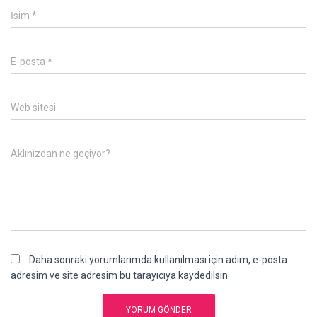
İsim
*
E-posta
*
Web sitesi
Aklınızdan ne geçiyor?
Daha sonraki yorumlarımda kullanılması için adım, e-posta
adresim ve site adresim bu tarayıcıya kaydedilsin.