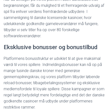
begrænsninger, får du mulighed til et fremragende udvalg af
spil fra enhver verdens fremtrædende udbydere. I
sammenligning til danske licenserede kasinoer, hvor
udelukkende godkendte gameleverandører må fungere,
tilbyder vi selv titler fra op over 80 forskellige
softwareleverandører.
Eksklusive bonusser og bonustilbud
Platformens bonusstruktur er udviklet til at give maksimal
værdi til vores spillere. Indmeldingsbonusser kan nå op på
mange tusinde danske kroner med generøse
gennemspilningskrav, og vores platform tilbyder løbende
reload-bonusser, tilbagebetalingssystemer og eksklusive
medlemsfordele til loyale spillere. Disse kampagner er som
regel langt betydeligt mere fordelagtige end det der danske
godkendte casinoer må udbyde under platformenes
restriktive rammer.