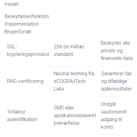
model.
Beskyttelsesfunktion
Implementation
Brugerfordel
Beskytter alle
SSL-
256-bit militær
private og
krypteringsprotokol
standard
finansielle data
Neutral testning fra
Garanterer fair
RNG-certificering
eCOGRA/iTech
og tilfældige
Labs
spilleresultater
Undgår
SMS eller
Tofaktor
uautoriseret
applikationsbaseret
autentifikation
adgang til
bekræftelse
konto