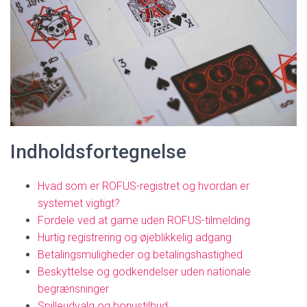
Indholdsfortegnelse
Hvad som er ROFUS-registret og hvordan er
systemet vigtigt?
Fordele ved at game uden ROFUS-tilmelding
Hurtig registrering og øjeblikkelig adgang
Betalingsmuligheder og betalingshastighed
Beskyttelse og godkendelser uden nationale
begrænsninger
Spilleudvalg og bonustilbud