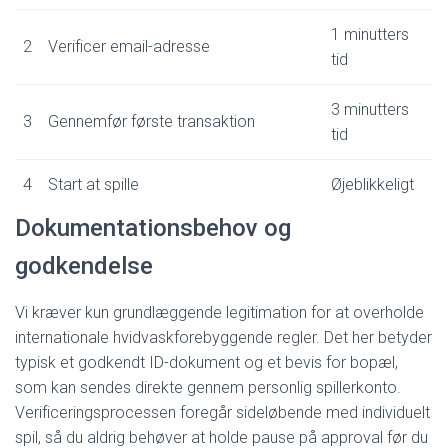
1 minutters
2
Verificer email-adresse
tid
3 minutters
3
Gennemfør første transaktion
tid
4
Start at spille
Øjeblikkeligt
Dokumentationsbehov og
godkendelse
Vi kræver kun grundlæggende legitimation for at overholde
internationale hvidvaskforebyggende regler. Det her betyder
typisk et godkendt ID-dokument og et bevis for bopæl,
som kan sendes direkte gennem personlig spillerkonto.
Verificeringsprocessen foregår sideløbende med individuelt
spil, så du aldrig behøver at holde pause på approval før du