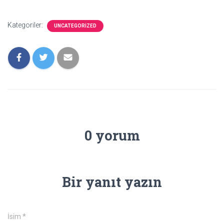
Kategoriler:
UNCATEGORIZED
0 yorum
Bir yanıt yazın
İsim
*