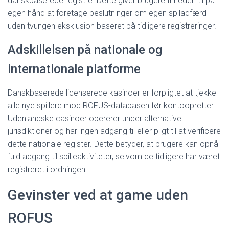
danskbaserede registre. Dette giver brugere friheden til på
egen hånd at foretage beslutninger om egen spiladfærd
uden tvungen eksklusion baseret på tidligere registreringer.
Adskillelsen på nationale og
internationale platforme
Danskbaserede licenserede kasinoer er forpligtet at tjekke
alle nye spillere mod ROFUS-databasen før kontoopretter.
Udenlandske casinoer opererer under alternative
jurisdiktioner og har ingen adgang til eller pligt til at verificere
dette nationale register. Dette betyder, at brugere kan opnå
fuld adgang til spilleaktiviteter, selvom de tidligere har været
registreret i ordningen.
Gevinster ved at game uden
ROFUS