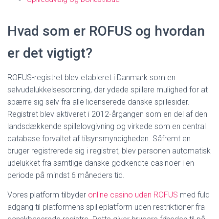
Hvad som er ROFUS og hvordan
er det vigtigt?
ROFUS-registret blev etableret i Danmark som en
selvudelukkelsesordning, der ydede spillere mulighed for at
spærre sig selv fra alle licenserede danske spillesider.
Registret blev aktiveret i 2012-årgangen som en del af den
landsdækkende spillelovgivning og virkede som en central
database forvaltet af tilsynsmyndigheden. Såfremt en
bruger registrerede sig i registret, blev personen automatisk
udelukket fra samtlige danske godkendte casinoer i en
periode på mindst 6 måneders tid.
Vores platform tilbyder
online casino uden ROFUS
med fuld
adgang til platformens spilleplatform uden restriktioner fra