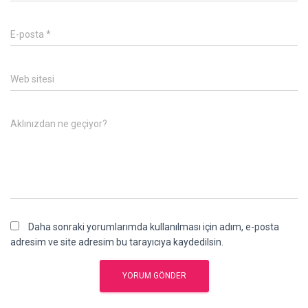
E-posta
*
Web sitesi
Aklınızdan ne geçiyor?
Daha sonraki yorumlarımda kullanılması için adım, e-posta
adresim ve site adresim bu tarayıcıya kaydedilsin.