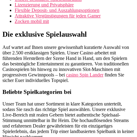
Lizenzierung und Privatsphäre
Flexible Deposit- und Auszahlungsoptionen
Attraktive Vergünstigungen für jeden Gamer
Zocken mobil mit
Die exklusive Spielauswahl
Auf wartet auf Ihnen unsere gewissenhaft kuratierte Auswahl von
über 2.500 erstklassigen Spielen. Unser Casino arbeitet mit
führenden Herstellern der Szene Hand in Hand, um den Spielern
das bestmögliche Entertainment zu garantieren. Von traditionellen
Casinospielen bis hinweg zu innovativen Slot-Maschinen mit
progressiven Gewinnpools – bei
casino Spin Lander
finden Sie
sicher Euer individuelles Topspiel.
Beliebte Spielkategorien bei
Unser Team hat unser Sortiment in klare Kategorien unterteilt,
sodass Sie rasch das richtige Spiel auswählen. Unsere exklusive
Live-Bereich mit realen Gebern bietet authentische Spielsaal-
Stimmung unmittelbar in Ihr Heim. Die hochauflösenden Streams
und erfahrenen Dealer gewährleisten für ein einzigartiges
Spielerlebnis, das jedem Trip einer landbasierten Spielbank in keiner
Hinsicht nachkommt.