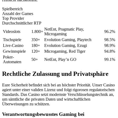
Spielbereich
Anzahl der Games
Top Provider
Durchschnittlicher RTP
NetEnt, Pragmatic Play,
Videoslots
1.800+
96.2%
Microgaming
Tischspiele
350+
Evolution Gaming, Playtech
98.5%
Live-Casino
180+
Evolution Gaming, Ezugi
98.9%
Gewinnspiele
120+
Microgaming, Red Tiger
94.8%
Poker-
50+
NetEnt, Play’n GO
99.1%
Automaten
Rechtliche Zulassung und Privatsphäre
Eure Sicherheit befindet sich bei an höchster Priorität. Unser Casino
agiert unter einer validen Lizenz und folgt rigorosen regulatorischen
Standards. Das Casino setzt modernste Verschlüsselungstechnik an,
um sämtliche die privaten Daten und wirtschaftlichen
Überweisungen zu schützen.
Verantwortungsbewusstes Gaming bei