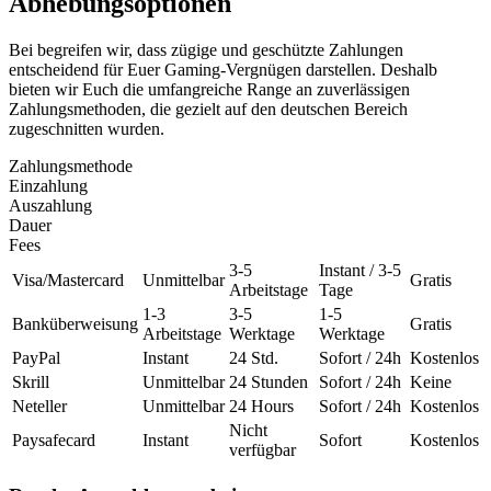
Abhebungsoptionen
Bei begreifen wir, dass zügige und geschützte Zahlungen
entscheidend für Euer Gaming-Vergnügen darstellen. Deshalb
bieten wir Euch die umfangreiche Range an zuverlässigen
Zahlungsmethoden, die gezielt auf den deutschen Bereich
zugeschnitten wurden.
Zahlungsmethode
Einzahlung
Auszahlung
Dauer
Fees
3-5
Instant / 3-5
Visa/Mastercard
Unmittelbar
Gratis
Arbeitstage
Tage
1-3
3-5
1-5
Banküberweisung
Gratis
Arbeitstage
Werktage
Werktage
PayPal
Instant
24 Std.
Sofort / 24h
Kostenlos
Skrill
Unmittelbar
24 Stunden
Sofort / 24h
Keine
Neteller
Unmittelbar
24 Hours
Sofort / 24h
Kostenlos
Nicht
Paysafecard
Instant
Sofort
Kostenlos
verfügbar