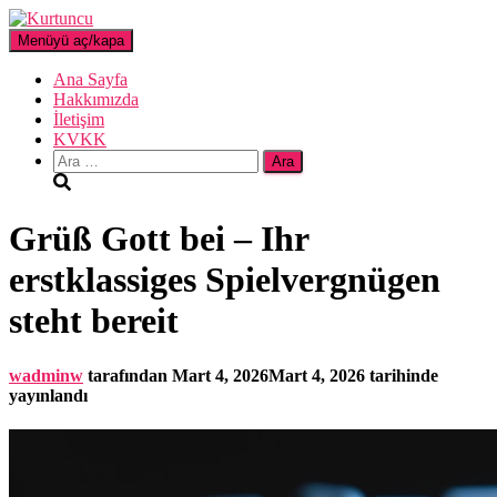
Menüyü aç/kapa
Ana Sayfa
Hakkımızda
İletişim
KVKK
Arama:
Grüß Gott bei – Ihr
erstklassiges Spielvergnügen
steht bereit
wadminw
tarafından
Mart 4, 2026
Mart 4, 2026
tarihinde
yayınlandı