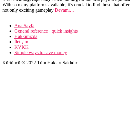
With so many platforms available, it’s crucial to find those that offer
not only exciting gameplay
Devamı…
Ana Sayfa
General reference · quick insights
Hakkımızda
İletişim
KVKK
Simple ways to save money
Kürtüncü ® 2022 Tüm Hakları Saklıdır