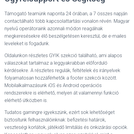
Támogató teamünk naponta 24 órában, a 7 összes napján
contactálható több kapcsolattartási vonalon révén. Magyar
nyelvű operátoraink azonnali módon reagálnak
megkeresésekre élő beszélgetésen keresztül, de e-mailes
leveleket is fogadunk.
Oldalunkon részletes GYIK szekció található, ami alapos
válaszokat tartalmaz a leggyakrabban előforduló
kérdésekre. A részletes regulák, feltételek és irányelvek
folyamatosan hozzáférhetők a footer szekcói között.
Mobilalkalmazásunk iOS és Android operációs
rendszerekre is elérhető, melyen át valamennyi funkció
elérhető útközben is.
Tudatos gamingre igyekszünk, ezért sok lehetőséget
biztosítunk felhasználóinknak: befizetési határok,
veszteségi korlátok, játékidő limitálás és önkizárási opciók.