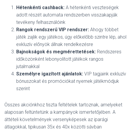
Hétenkénti cashback:
A hétenkénti veszteségek
adott részét automata rendszerben visszakapják
tevékeny felhasználóink
Rangok rendszerű VIP rendszer:
Ahogy többet
játék zajlik egy játékos, úgy előkelőbb szintre lép, ahol
exkluzív előnyök állnak rendelkezésre
Bajnokságok és megmérettetések:
Rendszeres
időközönként lebonyolított játékok rangos
jutalmakkal
Személyre igazított ajánlatok:
VIP tagjaink exkluzív
bónuszokat és promóciókat nyernek játékmódjuk
szerint
Összes akciónkhoz tiszta feltételek tartoznak, amelyeket
alaposan feltüntetünk a kampányok ismertetőjében. A
áttételi követelmények versenyképesek az iparági
átlagokkal, tipikusan 35x és 40x közötti sávban