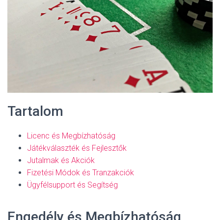
Tartalom
Licenc és Megbízhatóság
Játékválaszték és Fejlesztők
Jutalmak és Akciók
Fizetési Módok és Tranzakciók
Ügyfélsupport és Segítség
Engedély és Megbízhatóság