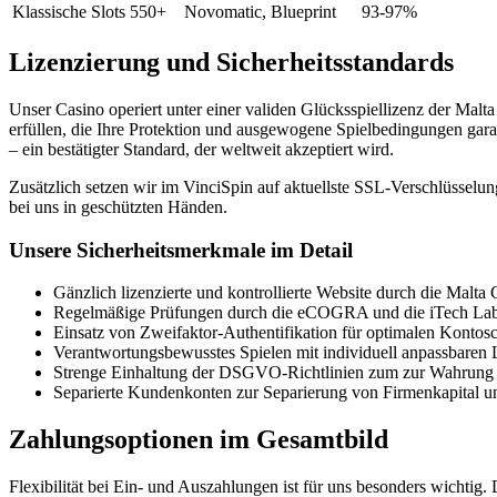
Klassische Slots
550+
Novomatic, Blueprint
93-97%
Lizenzierung und Sicherheitsstandards
Unser Casino operiert unter einer validen Glücksspiellizenz der Mal
erfüllen, die Ihre Protektion und ausgewogene Spielbedingungen gara
– ein bestätigter Standard, der weltweit akzeptiert wird.
Zusätzlich setzen wir im VinciSpin auf aktuellste SSL-Verschlüsselu
bei uns in geschützten Händen.
Unsere Sicherheitsmerkmale im Detail
Gänzlich lizenzierte und kontrollierte Website durch die Malta
Regelmäßige Prüfungen durch die eCOGRA und die iTech Labs
Einsatz von Zweifaktor-Authentifikation für optimalen Kontos
Verantwortungsbewusstes Spielen mit individuell anpassbaren 
Strenge Einhaltung der DSGVO-Richtlinien zum zur Wahrung d
Separierte Kundenkonten zur Separierung von Firmenkapital
Zahlungsoptionen im Gesamtbild
Flexibilität bei Ein- und Auszahlungen ist für uns besonders wichtig.