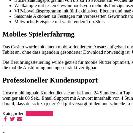
Rückerstattungsprogramm von bis zu 15 Prozent auf wöchentli
Wettkämpfe mit festen Gewinnpools von mehr als fünfzigtaus
VIP-Loyalitätsprogramm mit fünf exklusiven Ebenen und maßg
Saisonale Aktionen zu Festtagen mit verbesserten Gewinnchan
Mittwochs-Freispiele mit variierenden Top-Slots
Mobiles Spielerfahrung
Das Casino wurde mit einem mobil-orientiertem Ansatz aufgebaut und b
Tablet an, ohne dass irgendein gesonderter Download notwendig ist. 
Die Berührungssteuerung wurde gezielt für mobile Nutzer optimiert, 
die mobile Ausführung uneingeschränkt verfügbar.
Professioneller Kundensupport
Unser multilinguale Kundendienstteam ist Ihnen 24 Stunden am Tag, 
weniger als 60 Sek., Email-Support mit Antwort innerhalb von 4 Stund
darauf, dass du sich zu jeder Zeit gut versorgt fühlen und schnelle Lö
Kategoriler:
Uncategorized