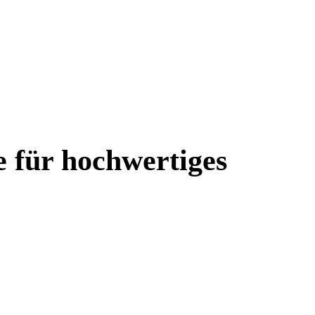
e für hochwertiges