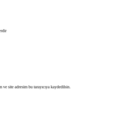
erdir
 ve site adresim bu tarayıcıya kaydedilsin.