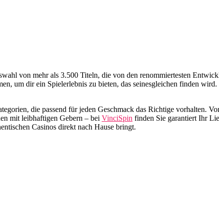
swahl von mehr als 3.500 Titeln, die von den renommiertesten Entwickl
um dir ein Spielerlebnis zu bieten, das seinesgleichen finden wird. J
.
Kategorien, die passend für jeden Geschmack das Richtige vorhalten. V
n mit leibhaftigen Gebern – bei
VinciSpin
finden Sie garantiert Ihr Li
thentischen Casinos direkt nach Hause bringt.