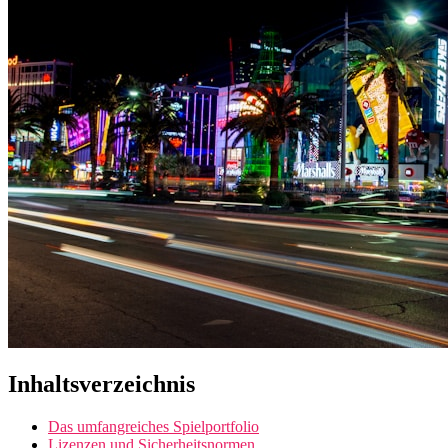
Inhaltsverzeichnis
Das umfangreiches Spielportfolio
Lizenzen und Sicherheitsnormen