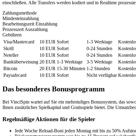
einschließen. Alle Transfers werden kodiert und in Realtime prozessie
Zahlungsmethode
Mindesteinzahlung
Bearbeitungszeit Einzahlung
Prozesszeit Auszahlung
Gebühren
Visa/Mastercard
10 EUR
Sofort
1-3 Werktage
Kostenlo
Skrill
10 EUR
Sofort
0-24 Stunden
Kostenlo
Neteller
10 EUR
Sofort
0-24 Stunden
Kostenlo
Banküberweisung
20 EUR
1-3 Werktage
3-5 Werktage
Kostenlo
Bitcoin
20 EUR
15-30 Minuten
1-2 Stunden
Kostenlo
Paysafecard
10 EUR
Sofort
Nicht verfügbar
Kostenlo
Das besonderes Bonusprogramm
Bei VinciSpin wartet auf Sie ein mehrstufiges Bonussystem, das sowo
Ihnen zusätzliches Spielkapital und Gratisspiele bietet. Die Umsatz
Regelmäßige Aktionen für die Spieler
Jede Woche Reload-Boni jeden Montag mit bis zu 50% Aufsto