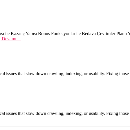
 ile Kazanç Yapısı Bonus Fonksiyonlar ile Bedava Çevrimler Planlı Y
t
Devamı…
ical issues that slow down crawling, indexing, or usability. Fixing thos
ical issues that slow down crawling, indexing, or usability. Fixing thos