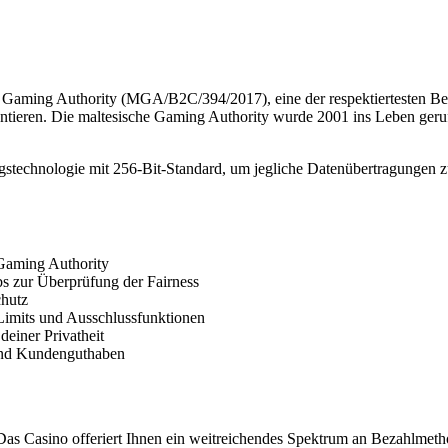
ta Gaming Authority (MGA/B2C/394/2017), eine der respektiertesten Beh
ntieren. Die maltesische Gaming Authority wurde 2001 ins Leben gerufe
ngstechnologie mit 256-Bit-Standard, um jegliche Datenübertragungen zu
 Gaming Authority
 zur Überprüfung der Fairness
chutz
Limits und Ausschlussfunktionen
einer Privatheit
 und Kundenguthaben
 Das Casino offeriert Ihnen ein weitreichendes Spektrum an Bezahlmetho