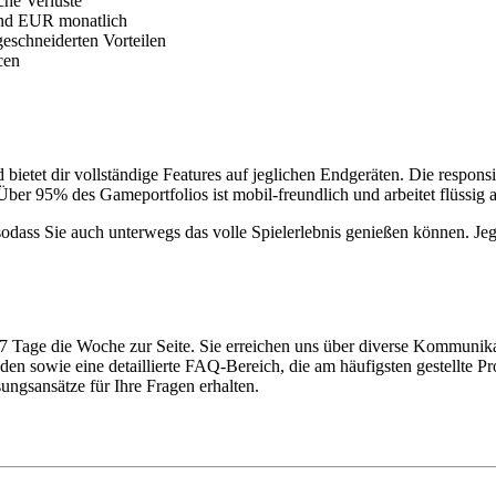
che Verluste
end EUR monatlich
eschneiderten Vorteilen
cen
ietet dir vollständige Features auf jeglichen Endgeräten. Die responsiv
Über 95% des Gameportfolios ist mobil-freundlich und arbeitet flüssig
sodass Sie auch unterwegs das volle Spielerlebnis genießen können. Je
7 Tage die Woche zur Seite. Sie erreichen uns über diverse Kommunikat
en sowie eine detaillierte FAQ-Bereich, die am häufigsten gestellte P
sungsansätze für Ihre Fragen erhalten.