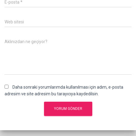
E-posta
*
Web sitesi
Aklınızdan ne geçiyor?
Daha sonraki yorumlarımda kullanılması için adım, e-posta
adresim ve site adresim bu tarayıcıya kaydedilsin.