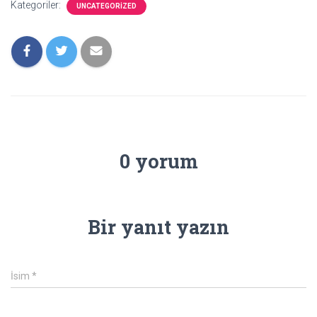
Kategoriler:
UNCATEGORIZED
0 yorum
Bir yanıt yazın
İsim
*