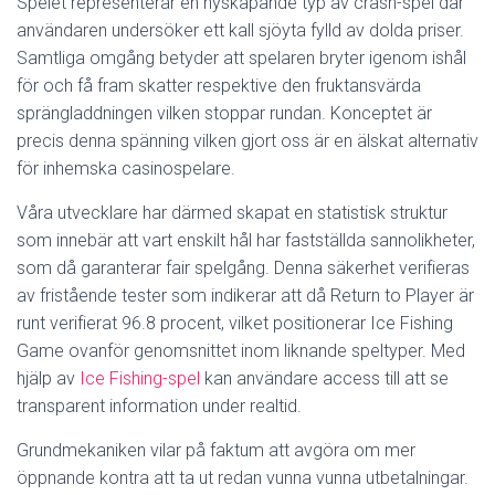
Spelet representerar en nyskapande typ av crash-spel där
användaren undersöker ett kall sjöyta fylld av dolda priser.
Samtliga omgång betyder att spelaren bryter igenom ishål
för och få fram skatter respektive den fruktansvärda
sprängladdningen vilken stoppar rundan. Konceptet är
precis denna spänning vilken gjort oss är en älskat alternativ
för inhemska casinospelare.
Våra utvecklare har därmed skapat en statistisk struktur
som innebär att vart enskilt hål har fastställda sannolikheter,
som då garanterar fair spelgång. Denna säkerhet verifieras
av fristående tester som indikerar att då Return to Player är
runt verifierat 96.8 procent, vilket positionerar Ice Fishing
Game ovanför genomsnittet inom liknande speltyper. Med
hjälp av
Ice Fishing-spel
kan användare access till att se
transparent information under realtid.
Grundmekaniken vilar på faktum att avgöra om mer
öppnande kontra att ta ut redan vunna vunna utbetalningar.