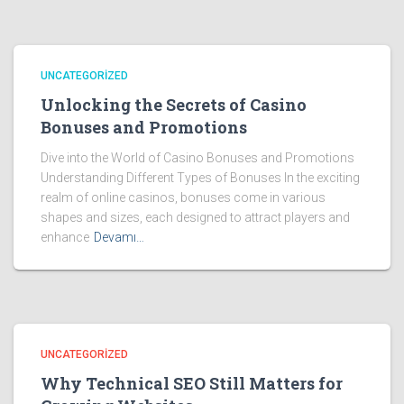
UNCATEGORIZED
Unlocking the Secrets of Casino
Bonuses and Promotions
Dive into the World of Casino Bonuses and Promotions
Understanding Different Types of Bonuses In the exciting
realm of online casinos, bonuses come in various
shapes and sizes, each designed to attract players and
enhance
Devamı…
UNCATEGORIZED
Why Technical SEO Still Matters for