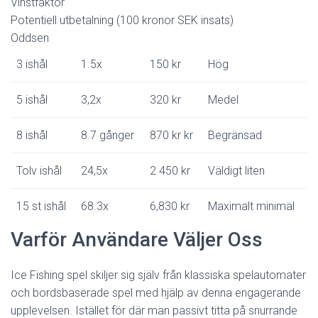
Vinstfaktor
Potentiell utbetalning (100 kronor SEK insats)
Oddsen
3 ishål
1.5x
150 kr
Hög
5 ishål
3,2x
320 kr
Medel
8 ishål
8.7 gånger
870 kr kr
Begränsad
Tolv ishål
24,5x
2 450 kr
Väldigt liten
15 st ishål
68.3x
6,830 kr
Maximalt minimal
Varför Användare Väljer Oss
Ice Fishing spel skiljer sig själv från klassiska spelautomater
och bordsbaserade spel med hjälp av denna engagerande
upplevelsen. Istället för där man passivt titta på snurrande