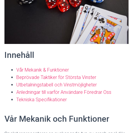
Innehåll
Vår Mekanik & Funktioner
Beprövade Taktiker för Största Vinster
Utbetalningstabell och Vinstmöjligheter
Anledningar till varför Användare Föredrar Oss
Tekniska Specifikationer
Vår Mekanik och Funktioner