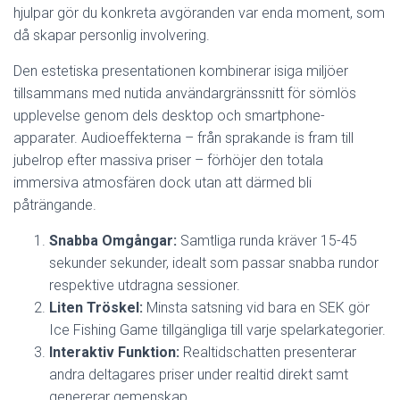
hjulpar gör du konkreta avgöranden var enda moment, som
då skapar personlig involvering.
Den estetiska presentationen kombinerar isiga miljöer
tillsammans med nutida användargränssnitt för sömlös
upplevelse genom dels desktop och smartphone-
apparater. Audioeffekterna – från sprakande is fram till
jubelrop efter massiva priser – förhöjer den totala
immersiva atmosfären dock utan att därmed bli
påträngande.
Snabba Omgångar:
Samtliga runda kräver 15-45
sekunder sekunder, idealt som passar snabba rundor
respektive utdragna sessioner.
Liten Tröskel:
Minsta satsning vid bara en SEK gör
Ice Fishing Game tillgängliga till varje spelarkategorier.
Interaktiv Funktion:
Realtidschatten presenterar
andra deltagares priser under realtid direkt samt
genererar gemenskap.