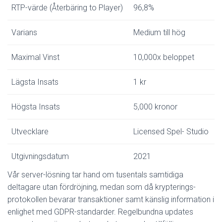
RTP-värde (Återbäring to Player)
96,8%
Varians
Medium till hög
Maximal Vinst
10,000x beloppet
Lägsta Insats
1 kr
Högsta Insats
5,000 kronor
Utvecklare
Licensed Spel- Studio
Utgivningsdatum
2021
Vår server-lösning tar hand om tusentals samtidiga
deltagare utan fördröjning, medan som då krypterings-
protokollen bevarar transaktioner samt känslig information i
enlighet med GDPR-standarder. Regelbundna updates