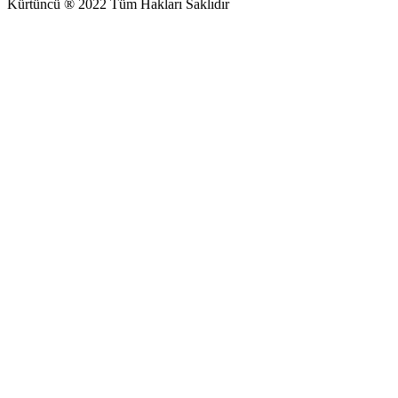
Kürtüncü ® 2022 Tüm Hakları Saklıdır