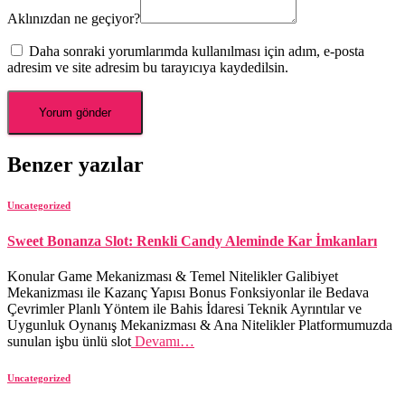
Aklınızdan ne geçiyor?
Daha sonraki yorumlarımda kullanılması için adım, e-posta
adresim ve site adresim bu tarayıcıya kaydedilsin.
Benzer yazılar
Uncategorized
Sweet Bonanza Slot: Renkli Candy Aleminde Kar İmkanları
Konular Game Mekanizması & Temel Nitelikler Galibiyet
Mekanizması ile Kazanç Yapısı Bonus Fonksiyonlar ile Bedava
Çevrimler Planlı Yöntem ile Bahis İdaresi Teknik Ayrıntılar ve
Uygunluk Oynanış Mekanizması & Ana Nitelikler Platformumuzda
sunulan işbu ünlü slot
Devamı…
Uncategorized