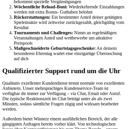
bekommst spezielle Vergünstigungen
Wöchentliche Reload-Boni:
Wiederkehrende Einzahlungen
werden mit extra Bonus- Guthaben belohnt
Rückerstattungen:
Ein bestimmter Anteil deiner getätigten
Spieleinsätze wird zeitweise zurückgezahlt, gleichgültig vom
Resultat
Tournaments und Challenges:
Nimm an regelmäßigen
Veranstaltungen Anteil und wettbewerbe um attraktive
Preispools
Maßgeschneiderte Geburtstagsgeschenke:
An deinem
besonderen Ehrentag wartet eine einzigartige Überraschung
auf dich
Qualifizierter Support rund um die Uhr
Qualitativ exzellenter Kundendienst trennt normale von exzellenten
Anbietern. Unser mehrsprachiges Kundenservice-Team ist
verfügbar dir immer zur Verfügung – via Chat, Email oder Anruf.
Die typische Reaktionszeit im Chat beträgt unter als als zwei
Minuten, sodass sämtliche Fragen zügig und wirksam bearbeitet
werden.
Außerdem bietet Winnerz einem ausführlichen Bereich, der alle
gängigsten Anfragen bereits vorher klärt. Von technologischen