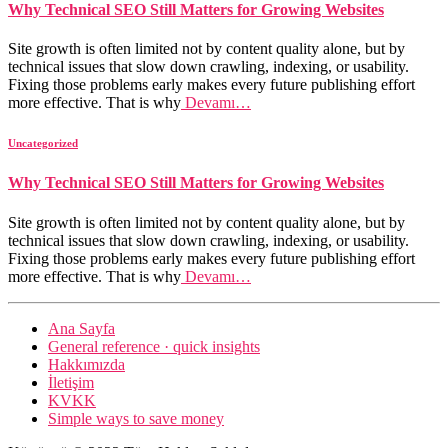
Why Technical SEO Still Matters for Growing Websites
Site growth is often limited not by content quality alone, but by
technical issues that slow down crawling, indexing, or usability.
Fixing those problems early makes every future publishing effort
more effective. That is why
Devamı…
Uncategorized
Why Technical SEO Still Matters for Growing Websites
Site growth is often limited not by content quality alone, but by
technical issues that slow down crawling, indexing, or usability.
Fixing those problems early makes every future publishing effort
more effective. That is why
Devamı…
Ana Sayfa
General reference · quick insights
Hakkımızda
İletişim
KVKK
Simple ways to save money