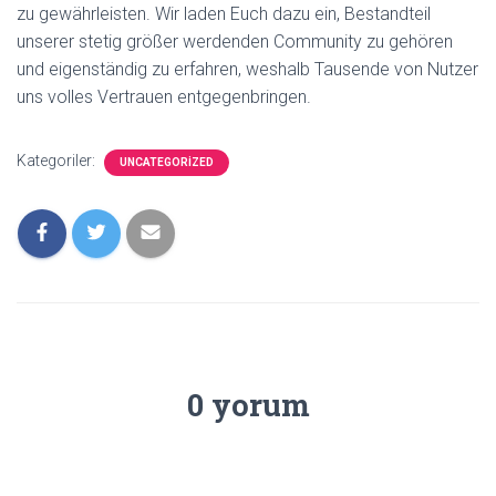
zu gewährleisten. Wir laden Euch dazu ein, Bestandteil
unserer stetig größer werdenden Community zu gehören
und eigenständig zu erfahren, weshalb Tausende von Nutzer
uns volles Vertrauen entgegenbringen.
Kategoriler:
UNCATEGORIZED
0 yorum