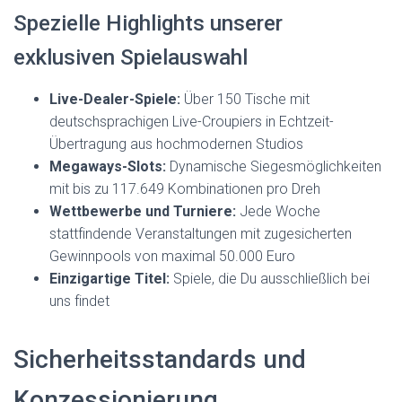
Spezielle Highlights unserer
exklusiven Spielauswahl
Live-Dealer-Spiele:
Über 150 Tische mit
deutschsprachigen Live-Croupiers in Echtzeit-
Übertragung aus hochmodernen Studios
Megaways-Slots:
Dynamische Siegesmöglichkeiten
mit bis zu 117.649 Kombinationen pro Dreh
Wettbewerbe und Turniere:
Jede Woche
stattfindende Veranstaltungen mit zugesicherten
Gewinnpools von maximal 50.000 Euro
Einzigartige Titel:
Spiele, die Du ausschließlich bei
uns findet
Sicherheitsstandards und
Konzessionierung