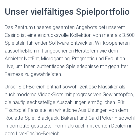
Unser vielfältiges Spielportfolio
Das Zentrum unseres gesamten Angebots bei unserem
Casino ist eine eindrucksvolle Kollektion von mehr als 3.500
Spieltiteln führender Software-Entwickler. Wir kooperieren
ausschließlich mit angesehenen Herstellern wie dem
Anbieter NetEnt, Microgaming, Pragmatic und Evolution
Live, um Ihnen authentische Spielerlebnisse mit geprüfter
Fairness zu gewährleisten.
Unser Slot-Bereich enthält sowohl zeitlose Klassiker als
auch moderne Video-Slots mit progressiven Gewinntöpfen,
die häufig sechsstellige Auszahlungen ermöglichen. Für
Tischspiel-Fans stellen wir etliche Ausführungen von dem
Roulette-Spiel, Blackjack, Bakarat und Card Poker – sowohl
in computergestützter Form als auch mit echten Dealern in
dem Live-Casino-Bereich.