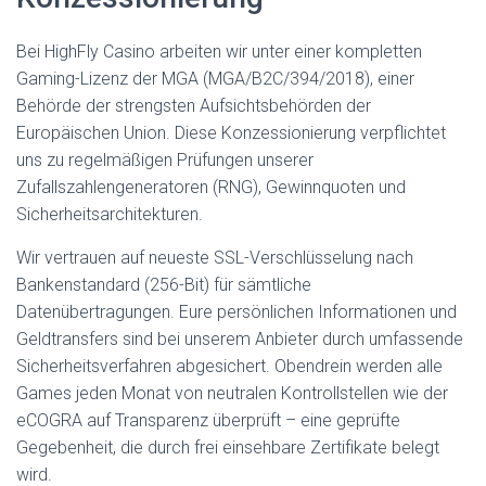
Bei HighFly Casino arbeiten wir unter einer kompletten
Gaming-Lizenz der MGA (MGA/B2C/394/2018), einer
Behörde der strengsten Aufsichtsbehörden der
Europäischen Union. Diese Konzessionierung verpflichtet
uns zu regelmäßigen Prüfungen unserer
Zufallszahlengeneratoren (RNG), Gewinnquoten und
Sicherheitsarchitekturen.
Wir vertrauen auf neueste SSL-Verschlüsselung nach
Bankenstandard (256-Bit) für sämtliche
Datenübertragungen. Eure persönlichen Informationen und
Geldtransfers sind bei unserem Anbieter durch umfassende
Sicherheitsverfahren abgesichert. Obendrein werden alle
Games jeden Monat von neutralen Kontrollstellen wie der
eCOGRA auf Transparenz überprüft – eine geprüfte
Gegebenheit, die durch frei einsehbare Zertifikate belegt
wird.