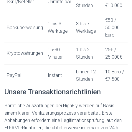
Skrill/Neteller
Unmittelbar
Stunden
€10.000
€50 /
1 bis 3
3 bis 7
Banküberweisung
50.000
Werktage
Werktage
Euro
15-30
1 bis 2
25€ /
Kryptowährungen
Minuten
Stunden
25.000€
binnen 12
10 Euro /
PayPal
Instant
Stunden
€7.500
Unsere Transaktionsrichtlinien
Sämtliche Auszahlungen bei HighFly werden auf Basis
einem klaren Verifizierungsprozess verarbeitet. Erste
Abhebungen erfordern eine Legitimationsprüfung laut den
EU-AML-Richtlinien, die üblicherweise innerhalb von 24 h