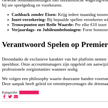
Gewone bonusaanbiedingen met onrealistische wagering-eisen 
bij uw speelgedrag en voorkeuren.
Cashback zonder Eisen:
Krijg iedere maandag tussen 
Inzet-verzekering:
Bij bepaalde spellen verzekeren wi
Trouwpunten met Reële Waarde:
Per elke €10 inzet 
Verjaardags- en Jubileumbeloningen:
Forse bonussen
Verantwoord Spelen op Premier
Desondanks de exclusieve karakter van het platform nemen w
speelduur. Onze accountmanagers zijn opgeleid om aanwijzing
professionele zorginstanties wanneer nodig.
We volgen een philosophy waarin duurzame banden voorrang k
Deze aanpak heeft geleid tot retentiepercentages die driemaa
Kategoriler:
Uncategorized