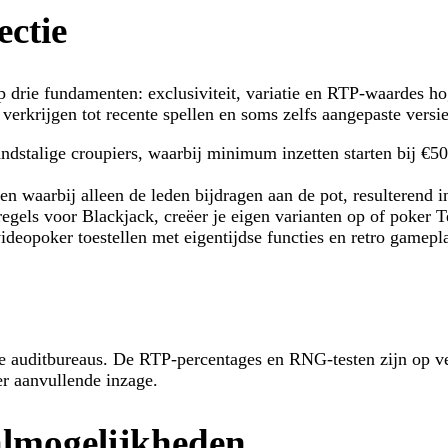
ectie
drie fundamenten: exclusiviteit, variatie en RTP-waardes h
erkrijgen tot recente spellen en soms zelfs aangepaste versie
andstalige croupiers, waarbij minimum inzetten starten bij €
n waarbij alleen de leden bijdragen aan de pot, resulterend i
egels voor Blackjack, creëer je eigen varianten op of poker 
ideopoker toestellen met eigentijdse functies en retro gamepl
 auditbureaus. De RTP-percentages en RNG-testen zijn op verz
er aanvullende inzage.
aalmogelijkheden