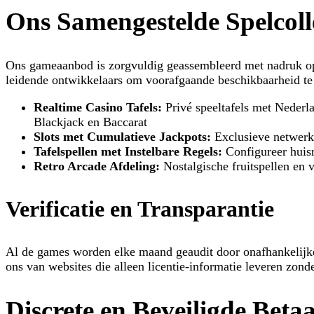
Ons Samengestelde Spelcoll
Ons gameaanbod is zorgvuldig geassembleerd met nadruk op 
leidende ontwikkelaars om voorafgaande beschikbaarheid te v
Realtime Casino Tafels:
Privé speeltafels met Nederl
Blackjack en Baccarat
Slots met Cumulatieve Jackpots:
Exclusieve netwerke
Tafelspellen met Instelbare Regels:
Configureer huisr
Retro Arcade Afdeling:
Nostalgische fruitspellen en v
Verificatie en Transparantie
Al de games worden elke maand geaudit door onafhankelijke
ons van websites die alleen licentie-informatie leveren zond
Discrete en Beveiligde Bet