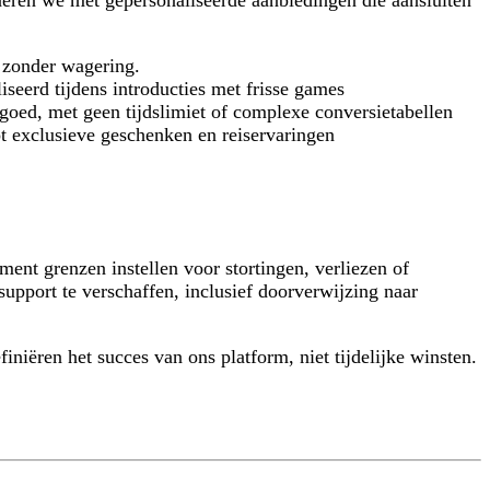
neren we met gepersonaliseerde aanbiedingen die aansluiten
r zonder wagering.
seerd tijdens introducties met frisse games
egoed, met geen tijdslimiet of complexe conversietabellen
ot exclusieve geschenken en reiservaringen
ent grenzen instellen voor stortingen, verliezen of
upport te verschaffen, inclusief doorverwijzing naar
iëren het succes van ons platform, niet tijdelijke winsten.