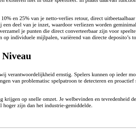
existeren niet in onze speelsfeer. In plaats daarvan functio
10% en 25% van je netto-verlies retour, direct uitbeetaalbaa
j een deel van je inzet, waardoor verliezen worden geminimali
verzamel je punten die direct converteerbaar zijn voor speelt
 op individuele mijlpalen, variërend van directe deposito’s t
 Niveau
ij verantwoordelijkheid ernstig. Spelers kunnen op ieder mom
en van problematisc spelpatroon te detecteren en proactief s
rijgen op snelle omzet. Je welbevinden en tevredenheid defin
l hoger zijn dan het industrie-gemiddelde.