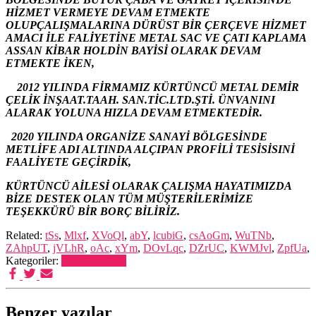
HİZMET VERMEYE DEVAM ETMEKTE
OLUPÇALIŞMALARINA DÜRÜST BİR ÇERÇEVE HİZMET
AMACI İLE FALİYETİNE METAL SAC VE ÇATI KAPLAMA
ASSAN KİBAR HOLDİN BAYİSİ OLARAK DEVAM
ETMEKTE İKEN,
2012 YILINDA FİRMAMIZ KÜRTÜNCÜ METAL DEMİR
ÇELİK İNŞAAT.TAAH. SAN.TİC.LTD.ŞTİ. ÜNVANINI
ALARAK YOLUNA HIZLA DEVAM ETMEKTEDİR.
2020 YILINDA ORGANİZE SANAYİ BÖLGESİNDE
METLİFE ADI ALTINDA ALÇIPAN PROFİLİ TESİSİSINİ
FAALİYETE GEÇİRDİK,
KÜRTÜNCÜ AİLESİ OLARAK ÇALIŞMA HAYATIMIZDA
BİZE DESTEK OLAN TÜM MÜŞTERİLERİMİZE
TEŞEKKÜRÜ BİR BORÇ BİLİRİZ.
Related:
tSs
,
Mlxf
,
XVoQl
,
abY
,
lcubiG
,
csAoGm
,
WuTNb
,
ZAhpUT
,
jVLhR
,
oAc
,
xYm
,
DOvLqc
,
DZrUC
,
KWMJvl
,
ZpfUa
,
Kategoriler:
Uncategorized
Benzer yazılar