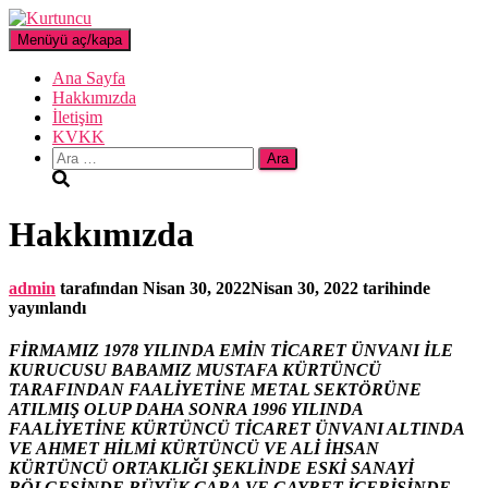
Menüyü aç/kapa
Ana Sayfa
Hakkımızda
İletişim
KVKK
Arama:
Hakkımızda
admin
tarafından
Nisan 30, 2022
Nisan 30, 2022
tarihinde
yayınlandı
FİRMAMIZ 1978 YILINDA EMİN TİCARET ÜNVANI İLE
KURUCUSU BABAMIZ MUSTAFA KÜRTÜNCÜ
TARAFINDAN FAALİYETİNE METAL SEKTÖRÜNE
ATILMIŞ OLUP DAHA SONRA 1996 YILINDA
FAALİYETİNE KÜRTÜNCÜ TİCARET ÜNVANI ALTINDA
VE AHMET HİLMİ KÜRTÜNCÜ VE ALİ İHSAN
KÜRTÜNCÜ ORTAKLIĞI ŞEKLİNDE ESKİ SANAYİ
BÖLGESİNDE BÜYÜK ÇABA VE GAYRET İÇERİSİNDE