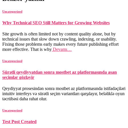
Uncategorized
Why Technical SEO Still Matters for Growing Websites
Site growth is often limited not by content quality alone, but by
technical issues that slow down crawling, indexing, or usability.
Fixing those problems early makes every future publishing effort
more effective. That is why
Devamı…
Uncategorized
Sürətli qeydiyyatdan sonra mostbet az platformasında asan
seçimlər gözləyir
Qeydiyyat prosesindən sonra mostbet az platformasında istifadəçiləri
intuitiv interfeys və sürətli seçim variantları qarşılayır, beləliklə oyun
təcrübəsi daha rahat olur.
Uncategorized
Test Post Created